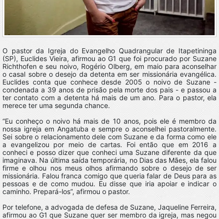
O pastor da Igreja do Evangelho Quadrangular de Itapetininga
(SP), Euclides Vieira, afirmou ao G1 que foi procurado por Suzane
Richthofen e seu noivo, Rogério Olberg, em maio para aconselhar
o casal sobre o desejo da detenta em ser missionária evangélica.
Euclides conta que conhece desde 2005 o noivo de Suzane -
condenada a 39 anos de prisão pela morte dos pais - e passou a
ter contato com a detenta há mais de um ano. Para o pastor, ela
merece ter uma segunda chance.
“Eu conheço o noivo há mais de 10 anos, pois ele é membro da
nossa igreja em Angatuba e sempre o aconselhei pastoralmente.
Sei sobre o relacionamento dele com Suzane e da forma como ele
a evangelizou por meio de cartas. Foi então que em 2016 a
conheci e posso dizer que conheci uma Suzane diferente da que
imaginava. Na última saída temporária, no Dias das Mães, ela falou
firme e olhou nos meus olhos afirmando sobre o desejo de ser
missionária. Falou franca comigo que queria falar de Deus para as
pessoas e de como mudou. Eu disse que iria apoiar e indicar o
caminho. Prepará-los”, afirmou o pastor.
Por telefone, a advogada de defesa de Suzane, Jaqueline Ferreira,
afirmou ao G1 que Suzane quer ser membro da igreja, mas negou