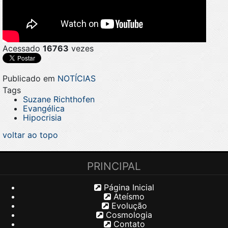
Acessado
16763
vezes
Publicado em
NOTÍCIAS
Tags
Suzane Richthofen
Evangélica
Hipocrisia
voltar ao topo
PRINCIPAL
Página Inicial
Ateísmo
Evolução
Cosmologia
Contato