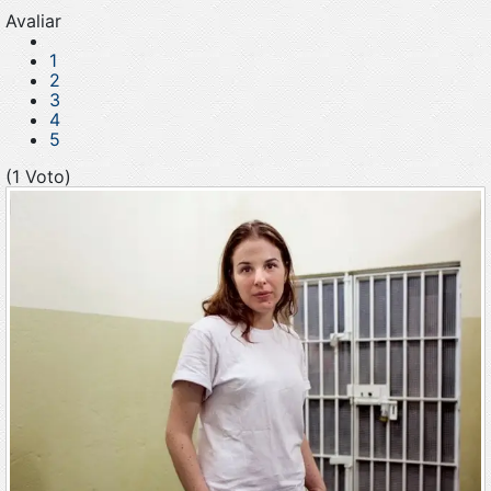
Avaliar
1
2
3
4
5
(1 Voto)