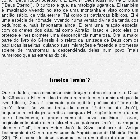
como “Deus Todo-Poderoso”), El Elyon (“Deus Altíssimo”) e El Olam
(“Deus Eterno”). O curioso é que, na mitologia ugarítica, El também
é imaginado vivendo no alto de uma montanha e visto como um
ancião sábio, de vida eterna. Tal como os patriarcas bíblicos, El é
uma espécie de nômade, vivendo numa versão divina da tenda dos
beduínos; e, mais importante ainda, El tem uma relação especial
com os chefes dos clãs, tal como Abraão, Isaac e Jacó: eles os
protege e lhes promete uma descendência numerosa. Ora, a maior
parte do livro do Gênesis é o relato da amizade de Deus com os
patriarcas israelitas, guiando suas migrações e fazendo a promessa
solene de transformar a descendência deles num povo “mais
numeroso que as estrelas do céu”.
Israel ou “Israías”?
Outros dados, mais circunstanciais, traçam outros elos entre o Deus
do Gênesis e El: num dos trechos aparentemente mais antigos do
livro bíblico, Deus é chamado pelo epíteto poético de “Touro de
Jacó” (frase às vezes traduzida como “Poderoso de Jacó”),
enquanto a mitologia ugarítica compara El freqüentemente a um
touro. Finalmente, o próprio nome do povo escolhido – Israel,
originalmente dado como alcunha ao patriarca Jacó – carrega o
elemento “-el”, lembra Airton José da Silva, professor de Antigo
Testamento do Centro de Estudos da Arquidiocese de Ribeirão Preto
(SP). “É o nome do deus cananeu, mais um indício de que Israel