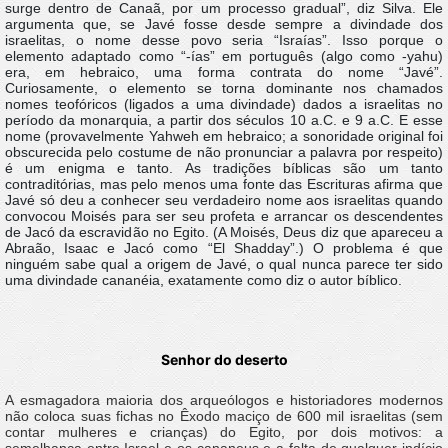
surge dentro de Canaã, por um processo gradual”, diz Silva. Ele
argumenta que, se Javé fosse desde sempre a divindade dos
israelitas, o nome desse povo seria “Israías”. Isso porque o
elemento adaptado como “-ías” em português (algo como -yahu)
era, em hebraico, uma forma contrata do nome “Javé”.
Curiosamente, o elemento se torna dominante nos chamados
nomes teofóricos (ligados a uma divindade) dados a israelitas no
período da monarquia, a partir dos séculos 10 a.C. e 9 a.C. E esse
nome (provavelmente Yahweh em hebraico; a sonoridade original foi
obscurecida pelo costume de não pronunciar a palavra por respeito)
é um enigma e tanto. As tradições bíblicas são um tanto
contraditórias, mas pelo menos uma fonte das Escrituras afirma que
Javé só deu a conhecer seu verdadeiro nome aos israelitas quando
convocou Moisés para ser seu profeta e arrancar os descendentes
de Jacó da escravidão no Egito. (A Moisés, Deus diz que apareceu a
Abraão, Isaac e Jacó como “El Shadday”.) O problema é que
ninguém sabe qual a origem de Javé, o qual nunca parece ter sido
uma divindade cananéia, exatamente como diz o autor bíblico.
Senhor do deserto
A esmagadora maioria dos arqueólogos e historiadores modernos
não coloca suas fichas no Êxodo maciço de 600 mil israelitas (sem
contar mulheres e crianças) do Egito, por dois motivos: a