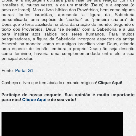
Bíblia, e a linguagem utilizada para falar de sua relação com os
israelitas é, muitas vezes, a de um marido (Deus) e a esposa (o
povo de Israel). Mas o livro bíblico dos Provérbios, bem como alguns
outras fontes israelitas, apresenta a figura da Sabedoria
personificada, uma espécie de “auxiliar” ou “primeira criatura” de
Deus que o teria auxiliado na obra da criação do mundo. Segundo o
texto dos Provérbios, Deus “se deleita” com a Sabedoria e a usa
para inspirar atos sábios nos seres humanos. Para muitos
pesquisadores, a figura da Sabedoria incorpora aspectos da antiga
Asherah na maneira como os antigos israelitas viam Deus, criando
uma espécie de tensão: embora o próprio Deus não seja descrito
como feminino, haveria uma complementaridade entre ele e sua
principal auxiliar.
Fonte:
Portal G1
Conheça o livro que tem abalado o mundo religioso!
Clique Aqui!
Participe de nossa enquete. Sua opinião é muito importante
para nós!
Clique Aqui
e de seu voto!