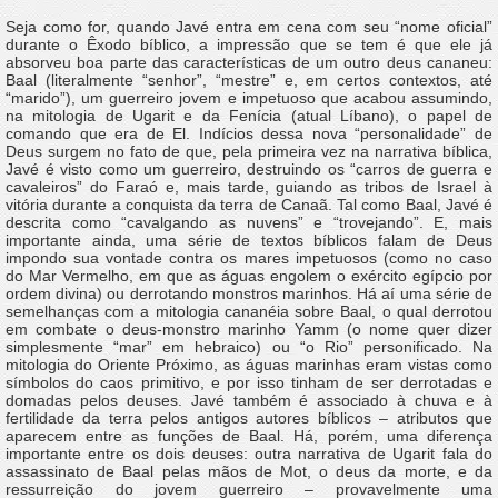
Seja como for, quando Javé entra em cena com seu “nome oficial”
durante o Êxodo bíblico, a impressão que se tem é que ele já
absorveu boa parte das características de um outro deus cananeu:
Baal (literalmente “senhor”, “mestre” e, em certos contextos, até
“marido”), um guerreiro jovem e impetuoso que acabou assumindo,
na mitologia de Ugarit e da Fenícia (atual Líbano), o papel de
comando que era de El. Indícios dessa nova “personalidade” de
Deus surgem no fato de que, pela primeira vez na narrativa bíblica,
Javé é visto como um guerreiro, destruindo os “carros de guerra e
cavaleiros” do Faraó e, mais tarde, guiando as tribos de Israel à
vitória durante a conquista da terra de Canaã. Tal como Baal, Javé é
descrita como “cavalgando as nuvens” e “trovejando”. E, mais
importante ainda, uma série de textos bíblicos falam de Deus
impondo sua vontade contra os mares impetuosos (como no caso
do Mar Vermelho, em que as águas engolem o exército egípcio por
ordem divina) ou derrotando monstros marinhos. Há aí uma série de
semelhanças com a mitologia cananéia sobre Baal, o qual derrotou
em combate o deus-monstro marinho Yamm (o nome quer dizer
simplesmente “mar” em hebraico) ou “o Rio” personificado. Na
mitologia do Oriente Próximo, as águas marinhas eram vistas como
símbolos do caos primitivo, e por isso tinham de ser derrotadas e
domadas pelos deuses. Javé também é associado à chuva e à
fertilidade da terra pelos antigos autores bíblicos – atributos que
aparecem entre as funções de Baal. Há, porém, uma diferença
importante entre os dois deuses: outra narrativa de Ugarit fala do
assassinato de Baal pelas mãos de Mot, o deus da morte, e da
ressurreição do jovem guerreiro – provavelmente uma