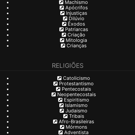
Machismo
Apócrifos
Injustiças
Dilúvio
Êxodos
Patriarcas
Criação
Mitologia
Crianças
RELIGIÕES
Catolicismo
Protestantismo
Pentecostais
Neopentecostais
Espiritismo
Islamismo
Judaismo
Tribais
Afro-Brasileiras
Mórmons
Adventista