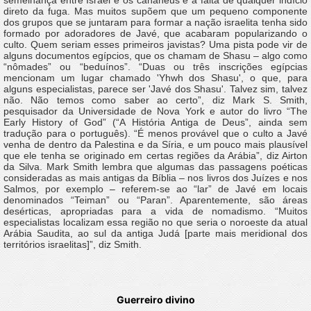
semelhança entre Israel e os cananeus e a falta de qualquer indício
direto da fuga. Mas muitos supõem que um pequeno componente
dos grupos que se juntaram para formar a nação israelita tenha sido
formado por adoradores de Javé, que acabaram popularizando o
culto. Quem seriam esses primeiros javistas? Uma pista pode vir de
alguns documentos egípcios, que os chamam de Shasu – algo como
“nômades” ou “beduínos”. “Duas ou três inscrições egípcias
mencionam um lugar chamado 'Yhwh dos Shasu', o que, para
alguns especialistas, parece ser 'Javé dos Shasu'. Talvez sim, talvez
não. Não temos como saber ao certo”, diz Mark S. Smith,
pesquisador da Universidade de Nova York e autor do livro “The
Early History of God” (“A História Antiga de Deus”, ainda sem
tradução para o português). “É menos provável que o culto a Javé
venha de dentro da Palestina e da Síria, e um pouco mais plausível
que ele tenha se originado em certas regiões da Arábia”, diz Airton
da Silva. Mark Smith lembra que algumas das passagens poéticas
consideradas as mais antigas da Bíblia – nos livros dos Juízes e nos
Salmos, por exemplo – referem-se ao “lar” de Javé em locais
denominados “Teiman” ou “Paran”. Aparentemente, são áreas
desérticas, apropriadas para a vida de nomadismo. “Muitos
especialistas localizam essa região no que seria o noroeste da atual
Arábia Saudita, ao sul da antiga Judá [parte mais meridional dos
territórios israelitas]”, diz Smith.
Guerreiro divino