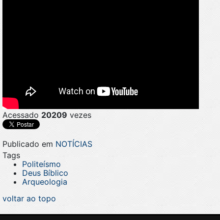
Acessado
20209
vezes
Publicado em
NOTÍCIAS
Tags
Politeísmo
Deus Bíblico
Arqueologia
voltar ao topo