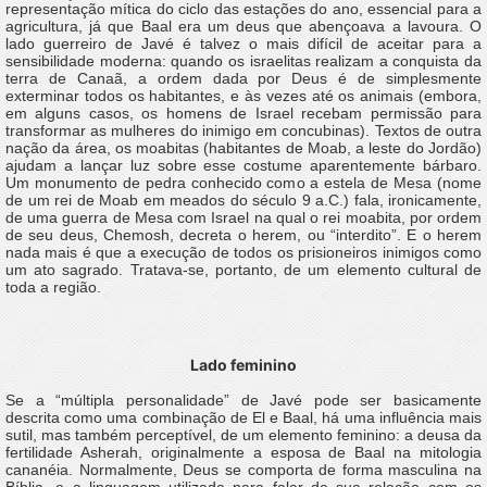
representação mítica do ciclo das estações do ano, essencial para a
agricultura, já que Baal era um deus que abençoava a lavoura. O
lado guerreiro de Javé é talvez o mais difícil de aceitar para a
sensibilidade moderna: quando os israelitas realizam a conquista da
terra de Canaã, a ordem dada por Deus é de simplesmente
exterminar todos os habitantes, e às vezes até os animais (embora,
em alguns casos, os homens de Israel recebam permissão para
transformar as mulheres do inimigo em concubinas). Textos de outra
nação da área, os moabitas (habitantes de Moab, a leste do Jordão)
ajudam a lançar luz sobre esse costume aparentemente bárbaro.
Um monumento de pedra conhecido como a estela de Mesa (nome
de um rei de Moab em meados do século 9 a.C.) fala, ironicamente,
de uma guerra de Mesa com Israel na qual o rei moabita, por ordem
de seu deus, Chemosh, decreta o herem, ou “interdito”. E o herem
nada mais é que a execução de todos os prisioneiros inimigos como
um ato sagrado. Tratava-se, portanto, de um elemento cultural de
toda a região.
Lado feminino
Se a “múltipla personalidade” de Javé pode ser basicamente
descrita como uma combinação de El e Baal, há uma influência mais
sutil, mas também perceptível, de um elemento feminino: a deusa da
fertilidade Asherah, originalmente a esposa de Baal na mitologia
cananéia. Normalmente, Deus se comporta de forma masculina na