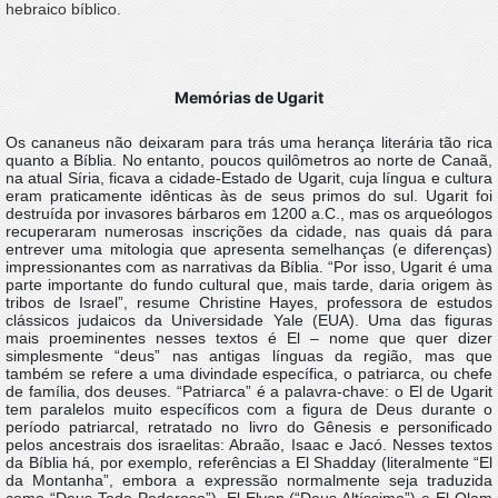
hebraico bíblico.
Memórias de Ugarit
Os cananeus não deixaram para trás uma herança literária tão rica
quanto a Bíblia. No entanto, poucos quilômetros ao norte de Canaã,
na atual Síria, ficava a cidade-Estado de Ugarit, cuja língua e cultura
eram praticamente idênticas às de seus primos do sul. Ugarit foi
destruída por invasores bárbaros em 1200 a.C., mas os arqueólogos
recuperaram numerosas inscrições da cidade, nas quais dá para
entrever uma mitologia que apresenta semelhanças (e diferenças)
impressionantes com as narrativas da Bíblia. “Por isso, Ugarit é uma
parte importante do fundo cultural que, mais tarde, daria origem às
tribos de Israel”, resume Christine Hayes, professora de estudos
clássicos judaicos da Universidade Yale (EUA). Uma das figuras
mais proeminentes nesses textos é El – nome que quer dizer
simplesmente “deus” nas antigas línguas da região, mas que
também se refere a uma divindade específica, o patriarca, ou chefe
de família, dos deuses. “Patriarca” é a palavra-chave: o El de Ugarit
tem paralelos muito específicos com a figura de Deus durante o
período patriarcal, retratado no livro do Gênesis e personificado
pelos ancestrais dos israelitas: Abraão, Isaac e Jacó. Nesses textos
da Bíblia há, por exemplo, referências a El Shadday (literalmente “El
da Montanha”, embora a expressão normalmente seja traduzida