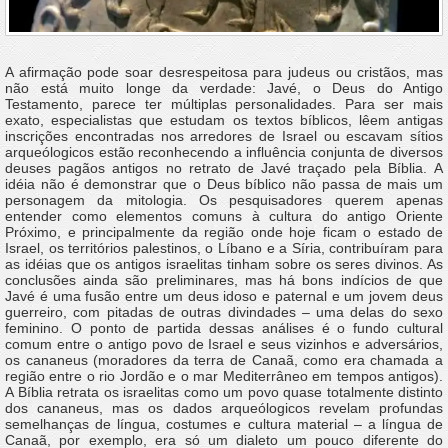
A afirmação pode soar desrespeitosa para judeus ou cristãos, mas
não está muito longe da verdade: Javé, o Deus do Antigo
Testamento, parece ter múltiplas personalidades. Para ser mais
exato, especialistas que estudam os textos bíblicos, lêem antigas
inscrições encontradas nos arredores de Israel ou escavam sítios
arqueólogicos estão reconhecendo a influência conjunta de diversos
deuses pagãos antigos no retrato de Javé traçado pela Bíblia. A
idéia não é demonstrar que o Deus bíblico não passa de mais um
personagem da mitologia. Os pesquisadores querem apenas
entender como elementos comuns à cultura do antigo Oriente
Próximo, e principalmente da região onde hoje ficam o estado de
Israel, os territórios palestinos, o Líbano e a Síria, contribuíram para
as idéias que os antigos israelitas tinham sobre os seres divinos. As
conclusões ainda são preliminares, mas há bons indícios de que
Javé é uma fusão entre um deus idoso e paternal e um jovem deus
guerreiro, com pitadas de outras divindades – uma delas do sexo
feminino. O ponto de partida dessas análises é o fundo cultural
comum entre o antigo povo de Israel e seus vizinhos e adversários,
os cananeus (moradores da terra de Canaã, como era chamada a
região entre o rio Jordão e o mar Mediterrâneo em tempos antigos).
A Bíblia retrata os israelitas como um povo quase totalmente distinto
dos cananeus, mas os dados arqueólogicos revelam profundas
semelhanças de língua, costumes e cultura material – a língua de
Canaã, por exemplo, era só um dialeto um pouco diferente do