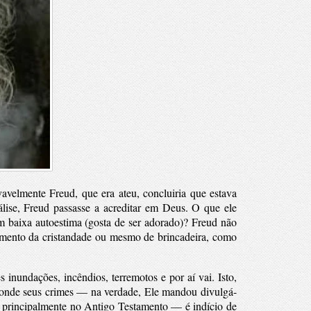
vavelmente Freud, que era ateu, concluiria que estava
lise, Freud passasse a acreditar em Deus. O que ele
em baixa autoestima (gosta de ser adorado)?
Freud não
onamento da cristandade ou mesmo de brincadeira, como
undações, incêndios, terremotos e por aí vai. Isto,
 esconde seus crimes — na verdade, Ele mandou divulgá-
 principalmente no Antigo Testamento — é indício de