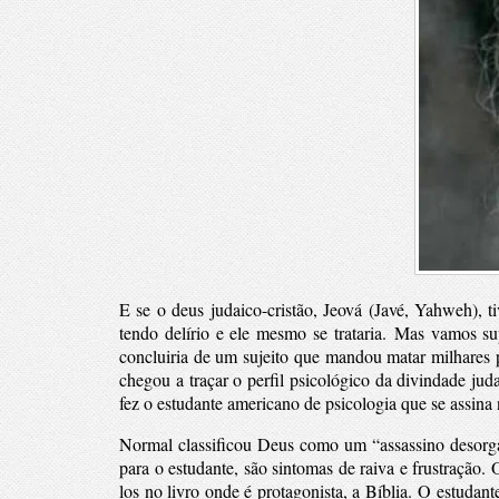
E se o deus judaico-cristão, Jeová (Javé, Yahweh), t
tendo delírio e ele mesmo se trataria.
Mas vamos supo
concluiria de um sujeito que mandou matar milhares 
chegou a traçar o perfil psicológico da divindade ju
fez o estudante americano de psicologia que se assin
Normal classificou Deus como um “assassino desorga
para o estudante, são sintomas de raiva e frustração.
los no livro onde é protagonista, a Bíblia.
O estudant