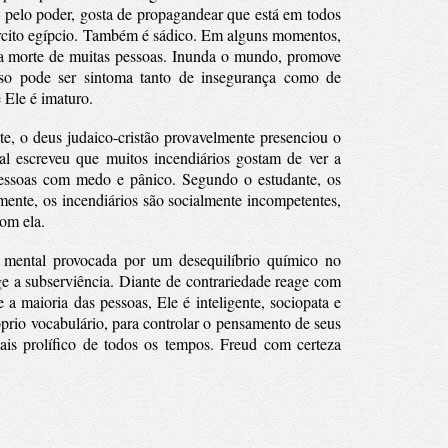
 pelo poder, gosta de propagandear que está em todos
rcito egípcio.
Também é sádico. Em alguns momentos,
e a morte de muitas pessoas. Inunda o mundo, promove
sso pode ser sintoma tanto de insegurança como de
e Ele é imaturo.
e, o deus judaico-cristão provavelmente presenciou o
l escreveu que muitos incendiários gostam de ver a
 pessoas com medo e pânico.
Segundo o estudante, os
mente, os incendiários são socialmente incompetentes,
om ela.
m mental provocada por um desequilíbrio químico no
ge a subserviência. Diante de contrariedade reage com
e a maioria das pessoas, Ele é inteligente, sociopata e
prio vocabulário, para controlar o pensamento de seus
is prolífico de todos os tempos. Freud com certeza