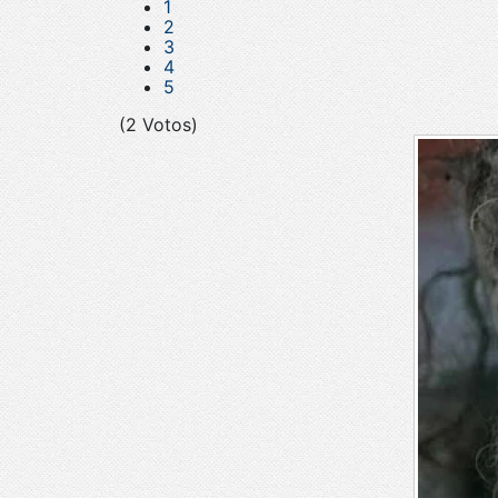
1
2
3
4
5
(2 Votos)