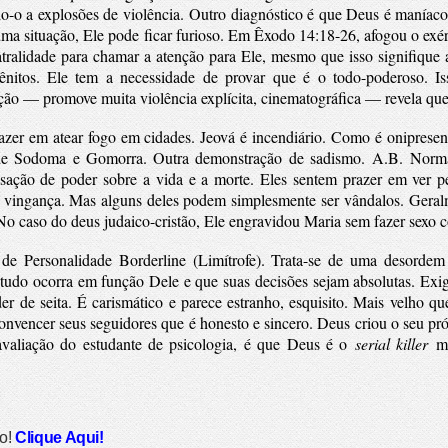
do-o a explosões de violência.
Outro diagnóstico é que Deus é maníaco
guma situação, Ele pode ficar furioso. Em Êxodo 14:18-26, afogou o exé
atralidade para chamar a atenção para Ele, mesmo que isso signifiqu
ênitos. Ele tem a necessidade de provar que é o todo-poderoso. I
cação — promove muita violência explícita, cinematográfica — revela qu
zer em atear fogo em cidades. Jeová é incendiário. Como é onipresent
 de Sodoma e Gomorra. Outra demonstração de sadismo.
A.B. Norma
ensação de poder sobre a vida e a morte. Eles sentem prazer em ver
la vingança. Mas alguns deles podem simplesmente ser vândalos.
Geral
o caso do deus judaico-cristão, Ele engravidou Maria sem fazer sexo c
de Personalidade Borderline (Limítrofe). Trata-se de uma desorde
 tudo ocorra em função Dele e que suas decisões sejam absolutas. Exi
der de seita. É carismático e parece estranho, esquisito. Mais velho qu
onvencer seus seguidores que é honesto e sincero. Deus criou o seu pró
avaliação do estudante de psicologia, é que Deus é o
serial killer
ma
so!
Clique Aqui!