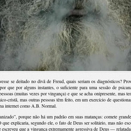
ivesse se deitado no divã de Freud, quais seriam os diagnósticos? Pro
r que por alguns instantes, o suficiente para uma sessão de psicaná
pessoas (muitas vezes por vingança) e que se acha onipresente, mas t
daico-cristã, mas outras pessoas têm feito, em um exercício de questi
a na internet como A.B. Normal.
nizado”, porque não há um padrão em suas matanças: comete grandes in
 O que explicaria, segundo ele, o fato de Deus ser solitário, mas não
e escreveu que a vingança extremamente agressiva de Deus — relatada