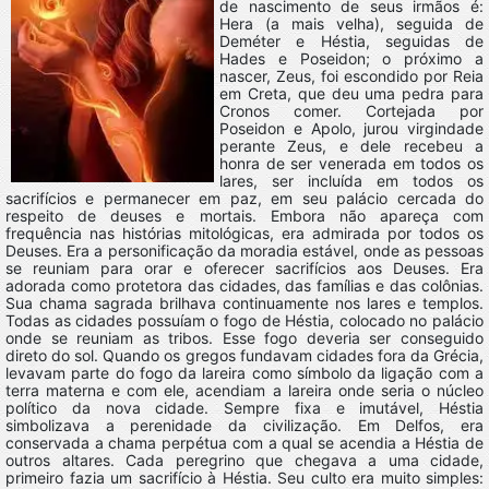
de nascimento de seus irmãos é:
Hera (a mais velha), seguida de
Deméter e Héstia, seguidas de
Hades e Poseidon; o próximo a
nascer, Zeus, foi escondido por Reia
em Creta, que deu uma pedra para
Cronos comer. Cortejada por
Poseidon e Apolo, jurou virgindade
perante Zeus, e dele recebeu a
honra de ser venerada em todos os
lares, ser incluída em todos os
sacrifícios e permanecer em paz, em seu palácio cercada do
respeito de deuses e mortais. Embora não apareça com
frequência nas histórias mitológicas, era admirada por todos os
Deuses. Era a personificação da moradia estável, onde as pessoas
se reuniam para orar e oferecer sacrifícios aos Deuses. Era
adorada como protetora das cidades, das famílias e das colônias.
Sua chama sagrada brilhava continuamente nos lares e templos.
Todas as cidades possuíam o fogo de Héstia, colocado no palácio
onde se reuniam as tribos. Esse fogo deveria ser conseguido
direto do sol. Quando os gregos fundavam cidades fora da Grécia,
levavam parte do fogo da lareira como símbolo da ligação com a
terra materna e com ele, acendiam a lareira onde seria o núcleo
político da nova cidade. Sempre fixa e imutável, Héstia
simbolizava a perenidade da civilização. Em Delfos, era
conservada a chama perpétua com a qual se acendia a Héstia de
outros altares. Cada peregrino que chegava a uma cidade,
primeiro fazia um sacrifício à Héstia. Seu culto era muito simples: