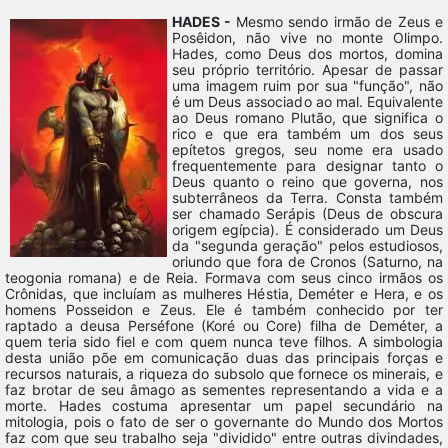
HADES -
Mesmo sendo irmão de Zeus e
Posêidon, não vive no monte Olimpo.
Hades, como Deus dos mortos, domina
seu próprio território. Apesar de passar
uma imagem ruim por sua "função", não
é um Deus associado ao mal. Equivalente
ao Deus romano Plutão, que significa o
rico e que era também um dos seus
epítetos gregos, seu nome era usado
frequentemente para designar tanto o
Deus quanto o reino que governa, nos
subterrâneos da Terra. Consta também
ser chamado Serápis (Deus de obscura
origem egípcia). É considerado um Deus
da "segunda geração" pelos estudiosos,
oriundo que fora de Cronos (Saturno, na
teogonia romana) e de Reia. Formava com seus cinco irmãos os
Crônidas, que incluíam as mulheres Héstia, Deméter e Hera, e os
homens Posseidon e Zeus. Ele é também conhecido por ter
raptado a deusa Perséfone (Koré ou Core) filha de Deméter, a
quem teria sido fiel e com quem nunca teve filhos. A simbologia
desta união põe em comunicação duas das principais forças e
recursos naturais, a riqueza do subsolo que fornece os minerais, e
faz brotar de seu âmago as sementes representando a vida e a
morte. Hades costuma apresentar um papel secundário na
mitologia, pois o fato de ser o governante do Mundo dos Mortos
faz com que seu trabalho seja "dividido" entre outras divindades,