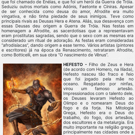
que foi chamado de Enéias, e que foi um herói da Guerra de Tróia.
Seduziu outros mortais como Adónis, Faetonte e Cíniras. Apesar
de ser conhecida como deusa do amor, Afrodite era muito
vingativa, e não tinha piedade de seus inimigos. Teve como
principais rivais as Deusas Hera e Atena. Aliás, sua desavença com
essas Deusas deu origem a Guerra de Tróia. Nas festas em
homenagem a Afrodite, as sacerdotisas que a representavam
eram prostitutas sagradas, sendo que o sexo com as mesmas era
considerado um ritual de adoração. As festas eram consideradas
“afrodisíacas”, dando origem a esse termo. Vários artistas (pintores
e escritores) já na época da Renascimento, retrataram Afrodite,
como Botticelli, em sua obra “O nascimento de Vênus”.
HEFESTO -
Filho de Zeus e Hera
(de acordo com Homero, na Ilíada),
Hefesto nasceu tão fraco e feio
que foi jogado pela mãe no
oceano. Resgatado por ninfas,
virou um famoso artesão.
Impressionados com o talento dele,
os Deuses levaram Hefesto ao
Olimpo e o nomearam Deus do
fogo e da forja. Na Mitologia
Grega, Hefesto era o Deus do
trabalho, do fogo, dos artesãos,
dos escultores e da metalurgia. Era
muito importante na religião grega,
principalmente nas cidades onde a