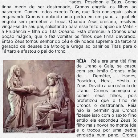
Hades, Poseidon e Zeus. Como
tinha medo de ser destronado, Cronos engolia os filhos ao
nascerem. Comeu todos exceto Zeus, que Reia conseguiu salvar
enganando Cronos enrolando uma pedra em um pano, a qual ele
engoliu sem perceber a troca. Quando Zeus cresceu, resolveu
vingar-se de seu pai, solicitando para esse feito o apoio de Métis -
a Prudência - filha do Titã Oceano. Esta ofereceu a Cronos uma
poção mágica, que o fez vomitar os filhos que tinha devorado.
Então Zeus tornou senhor do céu e divindade suprema da terceira
geração de deuses da Mitologia Grega ao banir os Titãs para o
Tártaro e afastou o pai do trono.
RÉIA -
Réia era uma titã filha
de Urano e Gaia, se casou
com seu irmão Cronos, mãe
de Deméter, Hades,
Poseidon, Hera, Héstia e
Zeus. Devido a um oráculo de
Urano, Cronos começou a
comer seus filhos, pois
profetizou que o filho de
Cronos o destronaria. Réia
não ia permitir que Cronos
fizesse isso com o sexto filho
então ela escondeu Zeus (o
filho mais novo) no monte Ida
e o trocou por uma pedra
enrolada num pano, Cronos