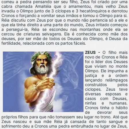
comeu a pedra pensando ser seu filho, Zeus foi criado por uma
cabra chamada Amaltéia que o amamentou, mais velho Zeus
invadiu o Olimpo junto de 3 cíclopes e 3 hecatônquiros e derrotou
Cronos o forçando a vomitar seus irmãos e tomou o Olimpo para si.
Réia discutiu com Zeus por que o mundo não pertencia só a ele e
que ela tinha direito a uma parte do mundo, Zeus irritado começou
a persegui-la, Réia se escondeu nas montanhas onde ela se
cercou de criaturas selvagens. Ela é conhecida como mãe dos
deuses, por ser mãe de todos os Deuses do Olimpo, é Deusa da
fertilidade, relacionada com os partos fáceis.
ZEUS -
O filho mais
novo de Cronos e Réia
foi o líder dos Deuses
que viviam no monte
Olimpo. Ele impunha a
justiça e a ordem
lançando relâmpagos
construídos pelos
ciclopes. Zeus teve
diversas esposas e
casos com Deusas,
ninfas e humanas.
Cronos tinha o hábito
de devorar seus
próprios filhos para que não tomassem seu lugar no trono. Até que
Zeus nasceu e sua mãe Réia já cansada de tanto sangue e
sofrimento deu a Cronos uma pedra embrulhada no lugar de Zeus,