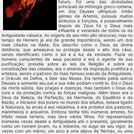
futuro. Foi uma das divindades
principais da mitologia greco-romana,
um dos Deuses olímpicos. Irmão
gêmeo de Ártemis, possuía muitos
atributos e funções, e possivelmente
depois de Zeus foi o Deus mais
influente e venerado de todos os da
Antiguidade clássica. As origens de seu mito são obscuras, mas no
tempo de Homero já era de grande importância, sendo um dos
mais citados na Ilíada. Era descrito como o Deus da divina
distância, que ameaçava ou protegia desde o alto dos céus,
sendo identificado como o sol e a luz da verdade. Fazia os
homens conscientes de seus pecados e era o agente de sua
purificação; presidia sobre as leis da Religião e sobre as
constituições das cidades, era o símbolo da inspiração profética e
artística, sendo o patrono do mais famoso oráculo da Antiguidade,
o Oráculo de Delfos, e líder das Musas. Era temido pelos outros
Deuses e somente seu pai e sua mãe podiam contê-lo. Era o Deus
da morte súbita, das pragas e doenças, mas também o Deus da
cura e da proteção contra as forças malignas. Além disso era o
Deus da Beleza, da Perfeição, da Harmonia, do Equilíbrio e da
Razão, o iniciador dos jovens no mundo dos adultos, estava ligado
à Natureza, às ervas e aos rebanhos, e era protetor dos pastores,
marinheiros e arqueiros. Embora tenha tido inúmeros amores, foi
infeliz nesse terreno, mas teve vários filhos. Foi representado
inúmeras vezes desde a Antiguidade até o presente, geralmente
como um homem jovem, nu e imberbe, no auge de seu vigor, às
vezes com um manto, um arco e uma aljava de flechas, ou uma