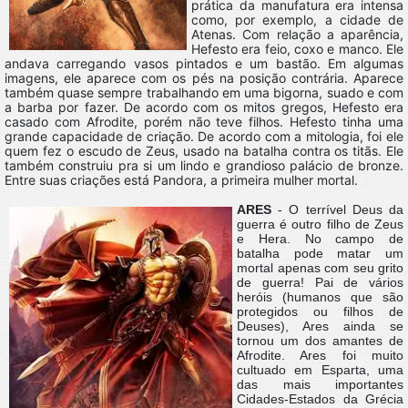
prática da manufatura era intensa
como, por exemplo, a cidade de
Atenas. Com relação a aparência,
Hefesto era feio, coxo e manco. Ele
andava carregando vasos pintados e um bastão. Em algumas
imagens, ele aparece com os pés na posição contrária. Aparece
também quase sempre trabalhando em uma bigorna, suado e com
a barba por fazer. De acordo com os mitos gregos, Hefesto era
casado com Afrodite, porém não teve filhos. Hefesto tinha uma
grande capacidade de criação. De acordo com a mitologia, foi ele
quem fez o escudo de Zeus, usado na batalha contra os titãs. Ele
também construiu pra si um lindo e grandioso palácio de bronze.
Entre suas criações está Pandora, a primeira mulher mortal.
ARES
-
O terrível Deus da
guerra é outro filho de Zeus
e Hera. No campo de
batalha pode matar um
mortal apenas com seu grito
de guerra! Pai de vários
heróis (humanos que são
protegidos ou filhos de
Deuses), Ares ainda se
tornou um dos amantes de
Afrodite. Ares foi muito
cultuado em Esparta, uma
das mais importantes
Cidades-Estados da Grécia