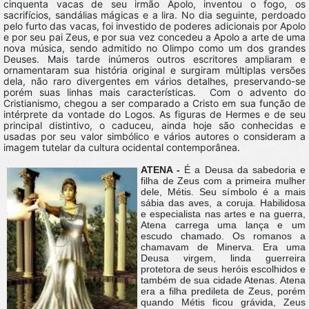
cinquenta vacas de seu irmão Apolo, inventou o fogo, os
sacrifícios, sandálias mágicas e a lira. No dia seguinte, perdoado
pelo furto das vacas, foi investido de poderes adicionais por Apolo
e por seu pai Zeus, e por sua vez concedeu a Apolo a arte de uma
nova música, sendo admitido no Olimpo como um dos grandes
Deuses. Mais tarde inúmeros outros escritores ampliaram e
ornamentaram sua história original e surgiram múltiplas versões
dela, não raro divergentes em vários detalhes, preservando-se
porém suas linhas mais características. Com o advento do
Cristianismo, chegou a ser comparado a Cristo em sua função de
intérprete da vontade do Logos. As figuras de Hermes e de seu
principal distintivo, o caduceu, ainda hoje são conhecidas e
usadas por seu valor simbólico e vários autores o consideram a
imagem tutelar da cultura ocidental contemporânea.
ATENA -
É a Deusa da sabedoria e
filha de Zeus com a primeira mulher
dele, Métis. Seu símbolo é a mais
sábia das aves, a coruja. Habilidosa
e especialista nas artes e na guerra,
Atena carrega uma lança e um
escudo chamado. Os romanos a
chamavam de Minerva. Era uma
Deusa virgem, linda guerreira
protetora de seus heróis escolhidos e
também de sua cidade Atenas. Atena
era a filha predileta de Zeus, porém
quando Métis ficou grávida, Zeus