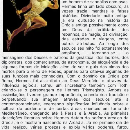
um homem de sandálias com asas,
Hermes tinha um lado obscuro, às
vezes trazia mentiras e falsas
histórias. Divindade muito antiga,
já era cultuado na história da
Grécia antiga possivelmente como
um Deus da fertilidade, dos
rebanhos, da magia, da divinação,
das estradas e viagens, entre
outros atributos. Ao longo dos
séculos seu mito foi extensamente
ampliado, tornando-se o
mensageiro dos Deuses e patrono da ginástica, dos ladrões, dos
diplomatas, dos comerciantes, da astronomia, da eloquência e de
algumas formas de iniciação, além de ser o guia das almas dos
mortos para o reino de Hades, apenas para citar-se algumas de
suas funções mais conhecidas. Com o domínio da Grécia por
Roma, Hermes foi assimilado ao Deus Mercúrio, e através da
influência egípcia, sofreu um sincretismo também com Toth,
criando-se o personagem de Hermes Trismegisto. Ambas as
assimilações tiveram grande importância, criando rica tradição e
perpetuando sua imagem através dos séculos até a
contemporaneidade, exercendo significativa influência sobre a
cultura do ocidente e de certas áreas orientais em torno do
Mediterrâneo, chegando até à Pérsia e à Arábia. As primeiras
descrições literárias sobre Hermes datam do período arcaico da
Grécia, e o mostram nascendo na Arcádia. Já no primeiro dia de
vida realizou várias proezas e exibiu vários poderes, furtou