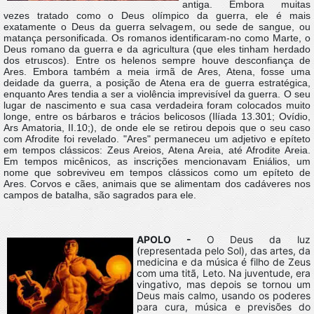
antiga. Embora muitas
vezes tratado como o Deus olímpico da guerra, ele é mais
exatamente o Deus da guerra selvagem, ou sede de sangue, ou
matança personificada. Os romanos identificaram-no como Marte, o
Deus romano da guerra e da agricultura (que eles tinham herdado
dos etruscos). Entre os helenos sempre houve desconfiança de
Ares. Embora também a meia irmã de Ares, Atena, fosse uma
deidade da guerra, a posição de Atena era de guerra estratégica,
enquanto Ares tendia a ser a violência imprevisível da guerra. O seu
lugar de nascimento e sua casa verdadeira foram colocados muito
longe, entre os bárbaros e trácios belicosos (Ilíada 13.301; Ovídio,
Ars Amatoria, II.10;), de onde ele se retirou depois que o seu caso
com Afrodite foi revelado. "Ares" permaneceu um adjetivo e epíteto
em tempos clássicos: Zeus Areios, Atena Areia, até Afrodite Areia.
Em tempos micênicos, as inscrições mencionavam Eniálios, um
nome que sobreviveu em tempos clássicos como um epíteto de
Ares. Corvos e cães, animais que se alimentam dos cadáveres nos
campos de batalha, são sagrados para ele.
APOLO -
O Deus da luz
(representada pelo Sol), das artes, da
medicina e da música é filho de Zeus
com uma titã, Leto. Na juventude, era
vingativo, mas depois se tornou um
Deus mais calmo, usando os poderes
para cura, música e previsões do