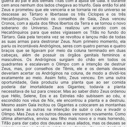
guerra ao pai e aos demais Titãs com a ajuda de Gaia. E durante
cem anos nenhum dos lados chegava ao triunfo. Gaia então foi até
Zeus e prometeu que ele venceria e se tornaria rei do universo se
descesse ao Tártaro e libertasse os três Ciclopes e os três
Hecatônquiros. Ouvindo os conselhos de Gaia, Zeus venceu
Cronos, com a ajuda dos filhos libertos da Terra e se tornou o novo
soberano do Universo. Zeus realizou um acordo com os
Hecatônquiros para que estes vigiassem os Titãs no fundo do
Tártaro. Gaia pela terceira vez se revoltou e lançou mão de todas
as suas armas para destronar Zeus. Num primeiro momento, ela
pariu os incontáveis Andróginos, seres com quatro pernas e quatro
braços que se ligavam por meio da coluna terminado em duas
cabeças, além de possuir os órgãos genitais femininos e
masculinos. Os Andróginos surgiam do chão em todos os
quadrantes e escalavam o Olimpo com a intenção de destruir
Zeus, mas, por conselhos de Têmis, ele e os demais deuses
deveriam acertar os Andróginos na coluna, de modo a dividi-los
exatamente ao meio. Assim feito, Zeus venceu. Em uma outra
oportunidade, Gaia produziu uma planta que ao ser comida
poderia dar imortalidade aos Gigantes; todavia a planta
necessitava de luz para crescer. Mas ao saber disto Zeus ordenou
que Hélio, Selene, Eos e as Estrelas não subissem ao céu, e
escondido nos véus de Nix, ele encontrou a planta e a destruiu.
Mesmo assim Gaia incitou os Gigantes a colocarem as montanhas
umas sobre as outras na intenção de subir o céu e invadir o
Olimpo. Mas Zeus e os outros deuses venceram novamente. Como
última alternativa, enviou seu filho mais novo e o mais horrendo,
Tifão para dar cabo dos deuses e seus aliados, mas os deuses se