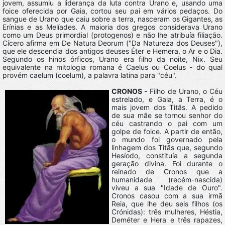
jovem, assumiu a liderança da luta contra Urano e, usando uma
foice oferecida por Gaia, cortou seu pai em vários pedaços. Do
sangue de Urano que caiu sobre a terra, nasceram os Gigantes, as
Erínias e as Melíades. A maioria dos gregos considerava Urano
como um Deus primordial (protogenos) e não lhe atribuía filiação.
Cícero afirma em De Natura Deorum ("Da Natureza dos Deuses"),
que ele descendia dos antigos deuses Éter e Hemera, o Ar e o Dia.
Segundo os hinos órficos, Urano era filho da noite, Nix. Seu
equivalente na mitologia romana é Caelus ou Coelus - do qual
provém caelum (coelum), a palavra latina para "céu".
CRONOS -
Filho de Urano, o Céu
estrelado, e Gaia, a Terra, é o
mais jovem dos Titãs. A pedido
de sua mãe se tornou senhor do
céu castrando o pai com um
golpe de foice. A partir de então,
o mundo foi governado pela
linhagem dos Titãs que, segundo
Hesíodo, constituía a segunda
geração divina. Foi durante o
reinado de Cronos que a
humanidade (recém-nascida)
viveu a sua "Idade de Ouro".
Cronos casou com a sua irmã
Reia, que lhe deu seis filhos (os
Crónidas): três mulheres, Héstia,
Deméter e Hera e três rapazes,