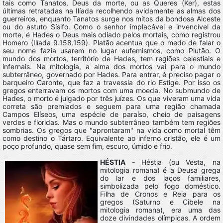
tais como Tanatos, Deus da morte, ou as Queres (Ker), estas
últimas retratadas na Ilíada recolhendo avidamente as almas dos
guerreiros, enquanto Tanatos surge nos mitos da bondosa Alceste
ou do astuto Sísifo. Como o senhor implacável e invencível da
morte, é Hades o Deus mais odiado pelos mortais, como registrou
Homero (Ilíada 9.158.159). Platão acentua que o medo de falar o
seu nome fazia usarem no lugar eufemismos, como Plutão. O
mundo dos mortos, território de Hades, tem regiões celestiais e
infernais. Na mitologia, a alma dos mortos vai para o mundo
subterrâneo, governado por Hades. Para entrar, é preciso pagar o
barqueiro Caronte, que faz a travessia do rio Estige. Por isso os
gregos enterravam os mortos com uma moeda. No submundo de
Hades, o morto é julgado por três juízes. Os que viveram uma vida
correta são premiados e seguem para uma região chamada
Campos Elíseos, uma espécie de paraíso, cheio de paisagens
verdes e floridas. Mas o mundo subterrâneo também tem regiões
sombrias. Os gregos que "aprontaram" na vida como mortal têm
como destino o Tártaro. Equivalente ao inferno cristão, ele é um
poço profundo, quase sem fim, escuro, úmido e frio.
HÉSTIA -
Héstia (ou Vesta, na
mitologia romana) é a Deusa grega
do lar e dos laços familiares,
simbolizada pelo fogo doméstico.
Filha de Cronos e Reia para os
gregos (Saturno e Cibele na
mitologia romana), era uma das
doze divindades olímpicas. A ordem