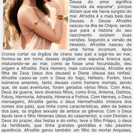
Deusa do amor significa
"nascida da espuma", porque
diziam que ela havia surgido do
mar. Afrodite é a mais bela das
Deusas. A Deusa Afrodite
nasceu na ilha de Chipre, sendo
que para a história do seu
nascimento existem duas
versões. Segundo a versão de
Hesíodo, Afrodite nasceu de
uma forma incomum. Após
Cronos cortar os órgãos de Urano (seu pai) e jogá-los ao mar,
formou-se em torno desses órgãos uma espuma branca que,
misturando-se ao mar, como se fosse uma fecundação, deu
origem a Afrodite. Para Homero, mais convencional, Afrodite era
filha de Zeus (deus dos deuses) e Dione (deusa das ninfas).
Afrodite casou-se com o Deus do fogo, Hefesto. Porém, teve
inúmeros amantes, tanto deuses como homens mortais, sendo
que, de suas aventuras, foram gerados vários filhos. Com Ares,
Deus da guerra, teve diversos filhos, como Eros, Anteros, Deimos,
Fobos, Harmonia, Adrestia, Himeros e Pothos. Com Hermes, o Deus
mensageiro, Afrodite gerou o deus Hermafrodito (mistura dos
nomes dos pais), que tinha como características, além da beleza
dos pais, os órgãos sexuais de ambos os gêneros. Com o Deus
Apolo teve o filho Himeneu (deus do casamento), e com Dionísio o
Deus do prazer, das festas e do vinho, teve o filho Príapo, o deus
da fertilidade, que tinha grandes genitálias e não péssima
aparência. Afrodite gerou também um filho do mortal Anquises,