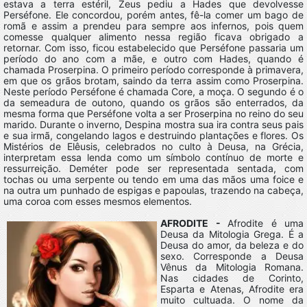
estava a terra estéril, Zeus pediu a Hades que devolvesse
Perséfone. Ele concordou, porém antes, fê-la comer um bago de
romã e assim a prendeu para sempre aos infernos, pois quem
comesse qualquer alimento nessa região ficava obrigado a
retornar. Com isso, ficou estabelecido que Perséfone passaria um
período do ano com a mãe, e outro com Hades, quando é
chamada Proserpina. O primeiro período corresponde à primavera,
em que os grãos brotam, saindo da terra assim como Proserpina.
Neste período Perséfone é chamada Core, a moça. O segundo é o
da semeadura de outono, quando os grãos são enterrados, da
mesma forma que Perséfone volta a ser Proserpina no reino do seu
marido. Durante o inverno, Despina mostra sua ira contra seus pais
e sua irmã, congelando lagos e destruindo plantações e flores. Os
Mistérios de Elêusis, celebrados no culto à Deusa, na Grécia,
interpretam essa lenda como um símbolo contínuo de morte e
ressurreição. Deméter pode ser representada sentada, com
tochas ou uma serpente ou tendo em uma das mãos uma foice e
na outra um punhado de espigas e papoulas, trazendo na cabeça,
uma coroa com esses mesmos elementos.
AFRODITE -
Afrodite é uma
Deusa da Mitologia Grega. É a
Deusa do amor, da beleza e do
sexo. Corresponde a Deusa
Vênus da Mitologia Romana.
Nas cidades de Corinto,
Esparta e Atenas, Afrodite era
muito cultuada. O nome da