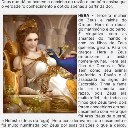
Deus que dá ao homem o caminho da razão e também ensina que
o verdadeiro conhecimento é obtido apenas a partir da dor.
HERA -
Terceira mulher
de Zeus e rainha do
Olimpo, Hera é a deusa
do matrimônio e do parto.
É vingativa com as
amantes do marido e
com os filhos de Zeus
que elas geram. Para os
gregos, Hera e Zeus
simbolizam a união
homem-mulher. Hera era
filha de Cronos e Réia.
Tem como seu animal
preferido o Pavão e é
associada ao signo de
Escorpião. Tinha a fama
de ser ciumenta com
razão, pois Zeus era
muito infiel - de todos os
filhos que Zeus teve, dois
foram concebidos em seu
casamento com Hera que
foi Ares (deus da guerra)
e Hefesto (deus do fogo). Hera considerava muito o casamento e
foi muito humilhada por Zeus por suas traições o que a deixou