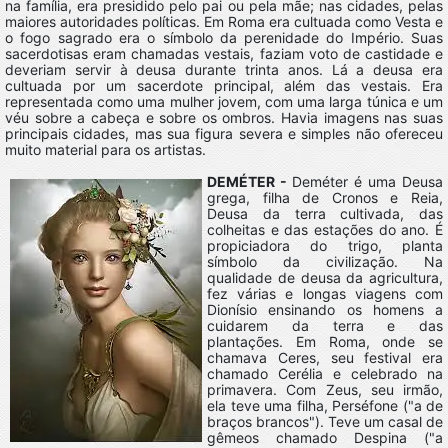
na família, era presidido pelo pai ou pela mãe; nas cidades, pelas
maiores autoridades políticas. Em Roma era cultuada como Vesta e
o fogo sagrado era o símbolo da perenidade do Império. Suas
sacerdotisas eram chamadas vestais, faziam voto de castidade e
deveriam servir à deusa durante trinta anos. Lá a deusa era
cultuada por um sacerdote principal, além das vestais. Era
representada como uma mulher jovem, com uma larga túnica e um
véu sobre a cabeça e sobre os ombros. Havia imagens nas suas
principais cidades, mas sua figura severa e simples não ofereceu
muito material para os artistas.
DEMÉTER -
Deméter é uma Deusa
grega, filha de Cronos e Reia,
Deusa da terra cultivada, das
colheitas e das estações do ano. É
propiciadora do trigo, planta
símbolo da civilização. Na
qualidade de deusa da agricultura,
fez várias e longas viagens com
Dionísio ensinando os homens a
cuidarem da terra e das
plantações. Em Roma, onde se
chamava Ceres, seu festival era
chamado Cerélia e celebrado na
primavera. Com Zeus, seu irmão,
ela teve uma filha, Perséfone ("a de
braços brancos"). Teve um casal de
gêmeos chamado Despina ("a