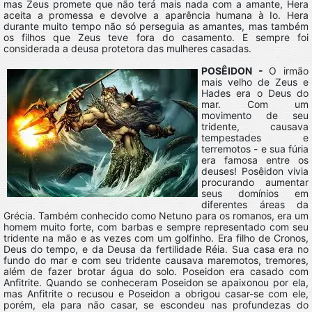
mas Zeus promete que não terá mais nada com a amante, Hera
aceita a promessa e devolve a aparência humana à Io. Hera
durante muito tempo não só perseguia as amantes, mas também
os filhos que Zeus teve fora do casamento. E sempre foi
considerada a deusa protetora das mulheres casadas.
POSÊIDON -
O irmão
mais velho de Zeus e
Hades era o Deus do
mar. Com um
movimento de seu
tridente, causava
tempestades e
terremotos - e sua fúria
era famosa entre os
deuses! Posêidon vivia
procurando aumentar
seus domínios em
diferentes áreas da
Grécia. Também conhecido como Netuno para os romanos, era um
homem muito forte, com barbas e sempre representado com seu
tridente na mão e as vezes com um golfinho. Era filho de Cronos,
Deus do tempo, e da Deusa da fertilidade Réia. Sua casa era no
fundo do mar e com seu tridente causava maremotos, tremores,
além de fazer brotar água do solo. Poseidon era casado com
Anfitrite. Quando se conheceram Poseidon se apaixonou por ela,
mas Anfitrite o recusou e Poseidon a obrigou casar-se com ele,
porém, ela para não casar, se escondeu nas profundezas do