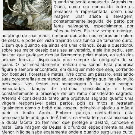
quando se sente ameaçada. Ártemis (ou
Diana, como era conhecida entre os
romanos) é representada como uma
imagem lunar arisca e selvagem,
constantemente seguida de perto por
feras selvagens, especialmente por
cães ou leões. Ela traz sempre consigo,
no abrigo de suas mãos, um arco dourado, nos ombros um coldre
de setas, e pode ser vista trajando uma túnica de tamanho curto.
Dizem que quando ela ainda era uma criança, Zeus a questionou
sobre seu maior desejo para seu aniversário, e ela lhe pediu, sem
hesitar, que pudesse circular livremente pelas matas, ao lado dos
animais ferozes, dispensada para sempre da obrigação de se
casar. O pai imediatamente realizou seu sonho. Esta poderosa
figura é sempre encontrada, em qualquer mito que seja, correndo
por bosques, florestas e matas, livre como um pássaro, ensaiando
suas coreografias e cantando ao lado das ninfas que lhe são muito
próximas. Nas festas em homenagem à lua eram sempre
executadas danças de extrema sensualidade e havia
constantemente a presença de um ramo considerado sagrado.
Ártemis é considerada tanto uma prostituta sagrada quanto uma
virgem responsável pelos partos, pois os mitos a retratam
igualmente como o bebê que nasceu primeiro e ajudou a mãe a
parir o irmão Apolo. Embora pareça contraditória esta
personalidade ambígua de Ártemis, na verdade ela está associada
a dupla faceta do feminino, que protege e destrói, concebe e
mata. Esta imagem da Deusa é difundida especialmente na Ásia
Menor. Não se sabe exatamente onde e quando surgiu seu culto,