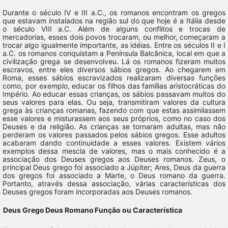
Durante o século IV e III a.C., os romanos encontram os gregos
que estavam instalados na região sul do que hoje é a Itália desde
o século VIII a.C. Além de alguns conflitos e trocas de
mercadorias, esses dois povos trocaram, ou melhor, começaram a
trocar algo igualmente importante, as idéias. Entre os séculos II e I
a.C. os romanos conquistam a Península Balcânica, local em que a
civilização grega se desenvolveu. Lá os romanos fizeram muitos
escravos, entre eles diversos sábios gregos. Ao chegarem em
Roma, esses sábios escravizados realizaram diversas funções
como, por exemplo, educar os filhos das famílias aristocráticas do
Império. Ao educar essas crianças, os sábios passavam muitos do
seus valores para elas. Ou seja, transmitiram valores da cultura
grega às crianças romanas, fazendo com que estas assimilassem
esse valores e misturassem aos seus próprios, como no caso dos
Deuses e da religião. As crianças se tornaram adultas, mas não
perderam os valores passados pelos sábios gregos. Esse adultos
acabaram dando continuidade a esses valores. Existem vários
exemplos dessa mescla de valores, mas o mais conhecido é a
associação dos Deuses gregos aos Deuses romanos. Zeus, o
principal Deus grego foi associado a Júpiter; Ares, Deus da guerra
dos gregos foi associado a Marte, o Deus romano da guerra.
Portanto, através dessa associação, várias características dos
Deuses gregos foram incorporadas aos Deuses romanos.
Deus Grego
Deus Romano
Função ou Característica