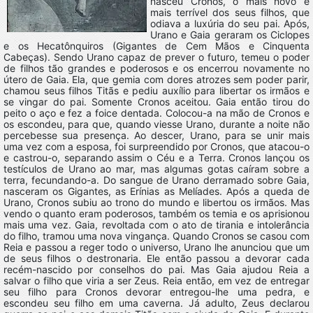
nasceu Cronos, o mais novo e
mais terrível dos seus filhos, que
odiava a luxúria do seu pai. Após,
Urano e Gaia geraram os Ciclopes
e os Hecatônquiros (Gigantes de Cem Mãos e Cinquenta
Cabeças). Sendo Urano capaz de prever o futuro, temeu o poder
de filhos tão grandes e poderosos e os encerrou novamente no
útero de Gaia. Ela, que gemia com dores atrozes sem poder parir,
chamou seus filhos Titãs e pediu auxílio para libertar os irmãos e
se vingar do pai. Somente Cronos aceitou. Gaia então tirou do
peito o aço e fez a foice dentada. Colocou-a na mão de Cronos e
os escondeu, para que, quando viesse Urano, durante a noite não
percebesse sua presença. Ao descer, Urano, para se unir mais
uma vez com a esposa, foi surpreendido por Cronos, que atacou-o
e castrou-o, separando assim o Céu e a Terra. Cronos lançou os
testículos de Urano ao mar, mas algumas gotas caíram sobre a
terra, fecundando-a. Do sangue de Urano derramado sobre Gaia,
nasceram os Gigantes, as Erínias as Melíades. Após a queda de
Urano, Cronos subiu ao trono do mundo e libertou os irmãos. Mas
vendo o quanto eram poderosos, também os temia e os aprisionou
mais uma vez. Gaia, revoltada com o ato de tirania e intolerância
do filho, tramou uma nova vingança. Quando Cronos se casou com
Reia e passou a reger todo o universo, Urano lhe anunciou que um
de seus filhos o destronaria. Ele então passou a devorar cada
recém-nascido por conselhos do pai. Mas Gaia ajudou Reia a
salvar o filho que viria a ser Zeus. Reia então, em vez de entregar
seu filho para Cronos devorar entregou-lhe uma pedra, e
escondeu seu filho em uma caverna. Já adulto, Zeus declarou