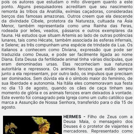
pois os autores que estudam o mito divergem quanto a este
ponto. Alguns pesquisadores acreditam que seu nascimento
remonta às tribos da Anatólia, exímias caçadoras, consideradas
berços das famosas amazonas. Outros creem que ela descende
da divindade Cibele, protetora da Natureza, cultuada na Ásia
Menor, também representada como uma Rainha das Feras,
rodeada por leões, veados, pássaros e outros exemplares da
fauna. Há estudos que situam Ártemis ao lado de outras potências
lunares, tais como Hécate, também associada às esferas infernais,
e Selene; as três compunham uma espécie de trindade da Lua. Os
italianos a conhecem como Diviana, expressão que pode ser
traduzida como Deusa, e pode ser facilmente ligada ao nome
Diana. Esta Deusa da fertilidade animal tinha várias discípulas, que
eram denominadas ursas. Elas reconheciam sua natureza
autoritária e repressora. Os animais ferozes que estão sempre
junto a ela representam, por outro lado, os impulsos que precisam
ser dominados. Sem dúvida ela é o símbolo maior do feminino, de
sua liberdade e autonomia. Na Itália eles comemoravam sua festa
no dia 13 de agosto, quando os cães de caça tinham seu
momento de glória e os animais ferozes eram deixados à vontade.
Este evento foi consagrado pela Igreja como um culto católico que
marca a Assunção de Nossa Senhora, transferido para o dia 15 de
agosto.
HERMES -
Filho de Zeus com a
Deusa Maia, o mensageiro dos
Deuses é o protetor de viajantes e
mercadores. Representado como