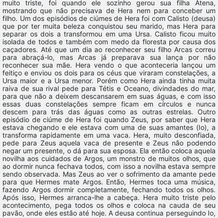
muito triste, foi quando ele sozinho gerou sua filha Atena,
mostrando que não precisava de Hera nem para conceber um
filho. Um dos episódios de ciúmes de Hera foi com Calisto (deusa)
que por ter muita beleza conquistou seu marido, mas Hera para
separar os dois a transformou em uma Ursa. Calisto ficou muito
isolada de todos e também com medo da floresta por causa dos
caçadores. Até que um dia ao reconhecer seu filho Arcas correu
para abraçá-lo, mas Arcas já preparava sua lança por não
reconhecer sua mãe. Hera vendo o que aconteceria lançou um
feitiço e enviou os dois para os céus que viraram constelações, a
Ursa maior e a Ursa menor. Porém como Hera ainda tinha muita
raiva de sua rival pede para Tétis e Oceano, divindades do mar,
para que não a deixem descansarem em suas águas, e com isso
essas duas constelações sempre ficam em círculos e nunca
descem para trás das águas como as outras estrelas. Outro
episódio de ciúme de Hera foi quando Zeus, por saber que Hera
estava chegando e ele estava com uma de suas amantes (Io), a
transforma rapidamente em uma vaca. Hera, muito desconfiada,
pede para Zeus aquela vaca de presente e Zeus não podendo
negar um presente, o dá para sua esposa. Ela então coloca aquela
novilha aos cuidados de Argos, um monstro de muitos olhos, que
ao dormir nunca fechava todos, com isso a novilha estava sempre
sendo observada. Mas Zeus ao ver o sofrimento da amante pede
para que Hermes mate Argos. Então, Hermes toca uma música,
fazendo Argos dormir completamente, fechando todos os olhos.
Após isso, Hermes arranca-lhe a cabeça. Hera muito triste pelo
acontecimento, pega todos os olhos e coloca na cauda de seu
pavão, onde eles estão até hoje. A deusa continua perseguindo Io,