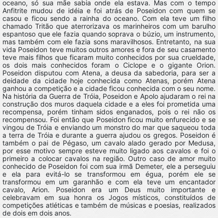
oceano, só sua mãe sabia onde ela estava. Mas com o tempo
Anfitrite mudou de idéia e foi atrás de Poseidon com quem se
casou e ficou sendo a rainha do oceano. Com ela teve um filho
chamado Tritão que aterrorizava os marinheiros com um barulho
espantoso que ele fazia quando soprava o búzio, um instrumento,
mas também com ele fazia sons maravilhosos. Entretanto, na sua
vida Poseidon teve muitos outros amores e fora de seu casamento
teve mais filhos que ficaram muito conhecidos por sua crueldade,
os dois mais conhecidos foram o Ciclope e o gigante Orion.
Poseidon disputou com Atena, a deusa da sabedoria, para ser a
deidade da cidade hoje conhecida como Atenas, porém Atena
ganhou a competição e a cidade ficou conhecida com o seu nome.
Na história da Guerra de Tróia, Poseidon e Apolo ajudaram o rei na
construção dos muros daquela cidade e a eles foi prometida uma
recompensa, porém tinham sidos enganados, pois o rei não os
recompensou. Foi então que Poseidon ficou muito enfurecido e se
vingou de Tróia e enviando um monstro do mar que saqueou toda
a terra de Tróia e durante a guerra ajudou os gregos. Poseidon é
também o pai de Pégaso, um cavalo alado gerado por Medusa,
por esse motivo sempre esteve muito ligado aos cavalos e foi o
primeiro a colocar cavalos na região. Outro caso de amor muito
conhecido de Poseidon foi com sua irmã Demeter, ele a perseguiu
e ela para evitá-lo se transformou em égua, porém ele se
transformou em um garanhão e com ela teve um encantador
cavalo, Arion. Poseidon era um Deus muito importante e
celebravam em sua honra os Jogos místicos, constituídos de
competições atléticas e também de músicas e poesias, realizados
de dois em dois anos.