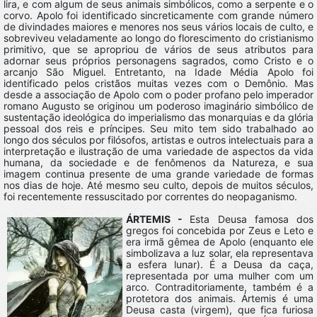
lira, e com algum de seus animais simbólicos, como a serpente e o
corvo. Apolo foi identificado sincreticamente com grande número
de divindades maiores e menores nos seus vários locais de culto, e
sobreviveu veladamente ao longo do florescimento do cristianismo
primitivo, que se apropriou de vários de seus atributos para
adornar seus próprios personagens sagrados, como Cristo e o
arcanjo São Miguel. Entretanto, na Idade Média Apolo foi
identificado pelos cristãos muitas vezes com o Demônio. Mas
desde a associação de Apolo com o poder profano pelo imperador
romano Augusto se originou um poderoso imaginário simbólico de
sustentação ideológica do imperialismo das monarquias e da glória
pessoal dos reis e príncipes. Seu mito tem sido trabalhado ao
longo dos séculos por filósofos, artistas e outros intelectuais para a
interpretação e ilustração de uma variedade de aspectos da vida
humana, da sociedade e de fenômenos da Natureza, e sua
imagem continua presente de uma grande variedade de formas
nos dias de hoje. Até mesmo seu culto, depois de muitos séculos,
foi recentemente ressuscitado por correntes do neopaganismo.
ÁRTEMIS -
Esta Deusa famosa dos
gregos foi concebida por Zeus e Leto e
era irmã gêmea de Apolo (enquanto ele
simbolizava a luz solar, ela representava
a esfera lunar). É a Deusa da caça,
representada por uma mulher com um
arco. Contraditoriamente, também é a
protetora dos animais. Ártemis é uma
Deusa casta (virgem), que fica furiosa