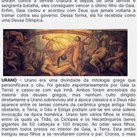
uniram contra a terrível criatura e depois de uma terrível e
sangrenta batalha, eles conseguem vencer o último filho de Gaia.
Enfim, Gaia cedeu e acordou com Zeus que jamais voltaria a
tramar contra seu governo. Dessa forma, ela foi recebida como
uma Deusa Olímpica.
URANO -
Urano era uma divindade da mitologia grega que
personificava o céu. Foi gerado espontaneamente por Gaia (a
Terra) e casou-se com sua irmã. Ambos foram ancestrais da
maioria dos deuses gregos, mas nenhum culto dirigido
diretamente a Urano sobreviveu até a época clássica e o Deus não
aparece entre os temas comuns da cerâmica grega antiga. Não
obstante, a Terra, o Céu e Estige podiam unir-se em uma solene
invocação na épica homérica. Urano tem vários filhos (e irmãs),
entre os quais os Titãs, os Ciclopes e os Hecatônquiros (seres
gigantes de 50 cabeças e 100 braços). Ao odiar seus filhos,
mantem todos presos no interior de Gaia, a Terra. Esta então
instigou seus filhos a se revoltarem contra o pai. Cronos, o mais