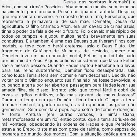
Deusa das sombras invernais") e
Árion, com seu irmão Poseidon. Abandonou a menina sem nome ao
nascimento para procurar Perséfone quando raptada. Despina,
que representa o inverno, é o oposto de sua irmã, Perséfone, que
representa a primavera e de sua mãe, Deméter, Deusa da
agricultura. O filho chamado Árion, era um cavalo de crinas azuis,
tinha o poder da fala e de ver o futuro. Foi o cavalo mais rápido de
todos os tempos e ajudou muitos heróis bravamente em suas
conquistas. Ela também é uma das Deusas que tiveram filhos com
mortais, e teve com o herói cretense Iásio o Deus Pluto. Um
fragmento do Catálogo de Mulheres, de Hesíodo, sugere que
Deméter teve um outro amante mortal, Eetion, que foi fulminado
por um raio de Zeus. Alguns críticos consideram que Iásio e Eetion
são a mesma pessoa. Quando Hades raptou Perséfone e a levou
para seu reino subterrâneo, Deméter ficou desesperada, saiu
como louca Terra afora sem comer e nem descansar. Decidiu não
voltar para o Olimpo enquanto sua filha não lhe fosse devolvida, e
culpando a terra por ter aberto a passagem para Hades levar sua
amada filha, ela disse: “Ingrato solo, que tornei fértil e cobri de
ervas e grãos nutritivos, não mais gozará de meus favores!”
Durante o tempo em que Deméter ficou fora do Olimpo a terra
tornou-se estéril, o gado morreu, o arado quebrou, os grãos não
germinaram. Sem comida a população sofria de fome e doenças.
A fonte Aretusa (em outras versões, a ninfa Ciana,
metarmofoseada em um rio) então contou que a terra abriu-se de
má vontade, obedecendo às ordens de Hades e que Perséfone
estava no Érebo, triste mas com pose de rainha, como esposa do
monarca do mundo dos mortos. Com a situação caótica em que