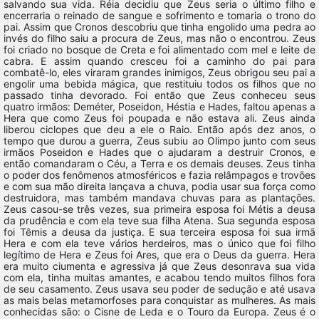
salvando sua vida. Réia decidiu que Zeus seria o último filho e
encerraria o reinado de sangue e sofrimento e tomaria o trono do
pai. Assim que Cronos descobriu que tinha engolido uma pedra ao
invés do filho saiu a procura de Zeus, mas não o encontrou. Zeus
foi criado no bosque de Creta e foi alimentado com mel e leite de
cabra. E assim quando cresceu foi a caminho do pai para
combatê-lo, eles viraram grandes inimigos, Zeus obrigou seu pai a
engolir uma bebida mágica, que restituiu todos os filhos que no
passado tinha devorado. Foi então que Zeus conheceu seus
quatro irmãos: Deméter, Poseidon, Héstia e Hades, faltou apenas a
Hera que como Zeus foi poupada e não estava ali. Zeus ainda
liberou ciclopes que deu a ele o Raio. Então após dez anos, o
tempo que durou a guerra, Zeus subiu ao Olimpo junto com seus
irmãos Poseidon e Hades que o ajudaram a destruir Cronos, e
então comandaram o Céu, a Terra e os demais deuses. Zeus tinha
o poder dos fenômenos atmosféricos e fazia relâmpagos e trovões
e com sua mão direita lançava a chuva, podia usar sua força como
destruidora, mas também mandava chuvas para as plantações.
Zeus casou-se três vezes, sua primeira esposa foi Métis a deusa
da prudência e com ela teve sua filha Atena. Sua segunda esposa
foi Têmis a deusa da justiça. E sua terceira esposa foi sua irmã
Hera e com ela teve vários herdeiros, mas o único que foi filho
legítimo de Hera e Zeus foi Ares, que era o Deus da guerra. Hera
era muito ciumenta e agressiva já que Zeus desonrava sua vida
com ela, tinha muitas amantes, e acabou tendo muitos filhos fora
de seu casamento. Zeus usava seu poder de sedução e até usava
as mais belas metamorfoses para conquistar as mulheres. As mais
conhecidas são: o Cisne de Leda e o Touro da Europa. Zeus é o