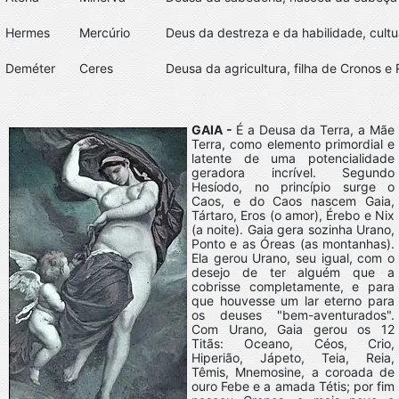
Hermes
Mercúrio
Deus da destreza e da habilidade, cult
Deméter
Ceres
Deusa da agricultura, filha de Cronos e 
GAIA -
É a Deusa da Terra, a Mãe
Terra, como elemento primordial e
latente de uma potencialidade
geradora incrível. Segundo
Hesíodo, no princípio surge o
Caos, e do Caos nascem Gaia,
Tártaro, Eros (o amor), Érebo e Nix
(a noite). Gaia gera sozinha Urano,
Ponto e as Óreas (as montanhas).
Ela gerou Urano, seu igual, com o
desejo de ter alguém que a
cobrisse completamente, e para
que houvesse um lar eterno para
os deuses "bem-aventurados".
Com Urano, Gaia gerou os 12
Titãs: Oceano, Céos, Crio,
Hiperião, Jápeto, Teia, Reia,
Têmis, Mnemosine, a coroada de
ouro Febe e a amada Tétis; por fim