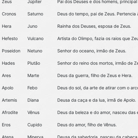
Zeus
Júpiter
Pai dos Deuses e dos homens, principal
Cronos
Saturno
Deus do tempo, pai de Zeus. Pertencia à
Hera
Juno
Rainha dos Deuses, esposa de Zeus.
Hefesto
Vulcano
Artista do Olimpo, fazia os raios que Ze
Poseidon
Netuno
Senhor do oceano, irmão de Zeus.
Hades
Plutão
Senhor do reino dos mortos, irmão de Z
Ares
Marte
Deus da guerra, filho de Zeus e Hera.
Apolo
Febo
Deus do sol, da arte de atirar com o arc
Artemis
Diana
Deusa da caça e da lua, irmã de Apolo.
Afrodite
Vênus
Deus da beleza e do amor, nasceu das
Eros
Cupido
Deus do amor, filho de Vênus.
Atena
Minerva
Deusa da sabedoria, nasceu da cabeça