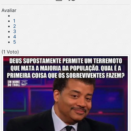
Avaliar
1
2
3
4
5
(1 Voto)