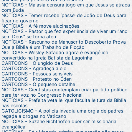
NOTÍCIAS - Malásia censura jogo em que Jesus se atraca
com Buda
NOTÍCIAS - Temer recebe ‘passe’ de João de Deus para
ficar no governo
NOTÍCIAS - A fé move alucinações
NOTÍCIAS - Pastor que fez experiência de viver um “ano
sem Deus” se torna ateu
NOTÍCIAS - Rascunho de Manuscrito Descoberto Prova
Que a Bíblia é um Trabalho de Ficção
NOTÍCIAS - Wesley Safadão agora é evangélico,
convertido na Igreja Batista da Lagoinha
CARTOONS - O ungido de Deus
CARTOONS - Agradeça a ele
CARTOONS - Pessoas sensíveis
CARTOONS - Protesto no Éden
CARTOONS - O pequeno detalhe
NOTÍCIAS - Cientistas contemplam criar partido político
para ter voz no Congresso Nacional
NOTÍCIAS - Prefeita veta lei que faculta leitura da Bíblia
nas escolas
CATOLICISMO - A polícia invadiu uma orgia de padres
regada a drogas no Vaticano
NOTÍCIAS - Suzane Richthofen quer ser missionária
evangélica
NOTÍCIAS - Edir Macedo admite que oração não serve