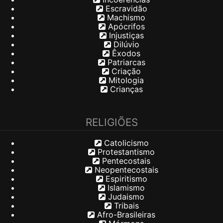
Escravidão
Machismo
Apócrifos
Injustiças
Dilúvio
Êxodos
Patriarcas
Criação
Mitologia
Crianças
RELIGIÕES
Catolicismo
Protestantismo
Pentecostais
Neopentecostais
Espiritismo
Islamismo
Judaismo
Tribais
Afro-Brasileiras