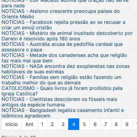
para nada
NOTÍCIAS - Ateísmo crescente preocupa países do
Oriente Médio
NOTÍCIAS - Facebook rejeita pressão ao se recusar a
criar um emoji cristão
NOTÍCIAS - Mistério de animal inusitado descoberto por
Darwin é resolvido após 180 anos
NOTÍCIAS - Austrália acusa de pedofilia cardeal que
assessora o papa
NOTÍCIAS - Metade dos canadenses acha que religião
faz mais mal que bem
NOTÍCIAS - NASA encontra dez exoplanetas nas zonas
habitáveis de suas estrelas
NOTÍCIAS - Famílias sem religião estão fazendo um
trabalho melhor do que as demais
CATOLICISMO - Quais livros já foram proibidos pela
Igreja Católica?
NOTÍCIAS - Cientistas descobrem os fósseis mais
antigos da espécie humana
NOTÍCIAS - Bangladesh legaliza casamento infantil e
islâmicos agradecem
Início
Ant
1
2
3
4
5
6
7
8
9