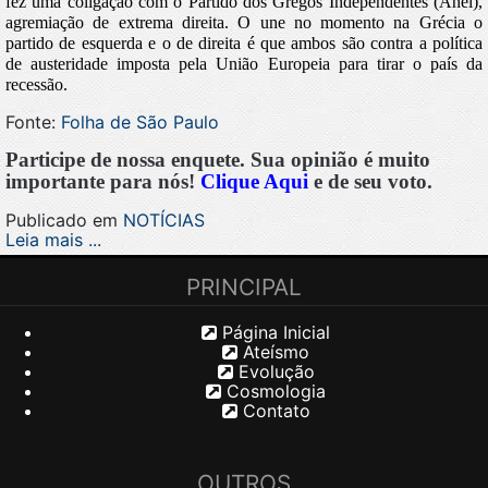
fez uma coligação com o Partido dos Gregos Independentes (Anel),
agremiação de extrema direita.
O une no momento na Grécia o
partido de esquerda e o de direita é que ambos são contra a política
de austeridade imposta pela União Europeia para tirar o país da
recessão.
Fonte:
Folha de São Paulo
Participe de nossa enquete. Sua opinião é muito
importante para nós!
Clique Aqui
e de seu voto.
Publicado em
NOTÍCIAS
Leia mais ...
PRINCIPAL
Página Inicial
Ateísmo
Evolução
Cosmologia
Contato
OUTROS