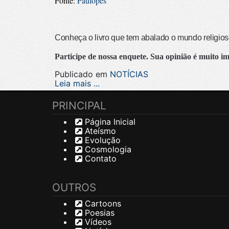
Fonte:
Paulopes
Conheça o livro que tem abalado o mundo religio
Participe de nossa enquete. Sua opinião é muito i
Publicado em
NOTÍCIAS
Leia mais ...
PRINCIPAL
Página Inicial
Ateísmo
Evolução
Cosmologia
Contato
OUTROS
Cartoons
Poesias
Vídeos