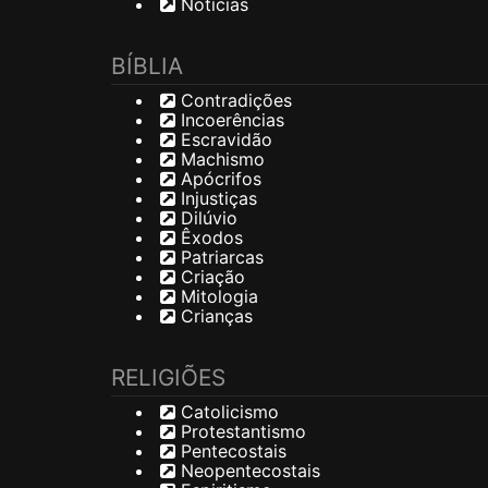
Notícias
BÍBLIA
Contradições
Incoerências
Escravidão
Machismo
Apócrifos
Injustiças
Dilúvio
Êxodos
Patriarcas
Criação
Mitologia
Crianças
RELIGIÕES
Catolicismo
Protestantismo
Pentecostais
Neopentecostais