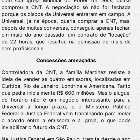
com sua Igreja Mundial do Poder de Deus, quase
comprou a CNT. A negociação só não foi fechada
porque os bispos da Universal entraram em campo.
A
Universal, já na época, queria comprar a CNT, mas,
depois de muitas conversas, conseguiu apenas fechar,
em maio do ano passado, um contrato de "locação"
de 22 horas, que resultou na demissão de mais de
cem profisisonais.
Concessões ameaçadas
Controladora da CNT, a família Martinez resiste à
ideia de vender as quatro emissoras, localizadas em
Curitiba, Rio de Janeiro, Londrina e Americana. Tanto
que pedia inicialmente R$ 600 milhões. Mas o aluguel
de horário não é um negócio interessante para a
Universal a longo prazo, e o Ministério Público
Federal a Justiça Federal vêm trabalhando para melar
o acordo entre a emissora e a igreja, o que pode
inviabilizar o futuro da CNT.
Na Justiça Federal em São Paulo, tramita desde o ano