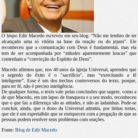
O bispo Edir Macedo escreveu em seu blog: “Não me lembro de ter
alcançado uma só vitória na base da oração ou do jejum”.
Ele
reconheceu que a comunicação com Deus é fundamental, mas ela
tem de ser acompanhada por “atitudes aparentemente loucas” que
contenham a “convicção do Espírito de Deus”.
Macedo afirmou que, nos 40 anos da Igreja Universal, aprendeu que
o segredo do êxito é o "sacrifício", mas “exercitando a fé
inteligente”. Esse é um dos trechos controversos do texto, porque,
para ter fé, não é preciso inteligência.
De qualquer forma, o texto vale pelas conclusões que sugere, como a
de que Macedo, em um lapso de franqueza e a seu modo, reconheceu
que o que faz a diferença são as atitudes, e não as ladainhas. Pode-se
concluir, ainda, que o dono da Universal admitiu, por linhas tortas,
que ele é um espertalhão que se enriqueceu com a pregação de que as
pessoas podem resolver seus problemas com orações.
Fonte:
Blog de Edir Macedo