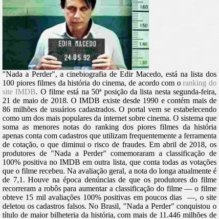
"Nada a Perder", a cinebiografia de Edir Macedo, está na lista dos
100 piores filmes da história do cinema, de acordo com o
ranking do
site IMDB
.
O filme está na 50ª posição da lista nesta segunda-feira,
21 de maio de 2018.
O IMDB existe desde 1990 e contém mais de
86 milhões de usuários cadastrados. O portal vem se estabelecendo
como um dos mais populares da internet sobre cinema. O sistema que
soma as menores notas do ranking dos piores filmes da história
apenas conta com cadastros que utilizam frequentemente a ferramenta
de cotação, o que diminui o risco de fraudes. Em abril de 2018, os
produtores de "Nada a Perder" comemoraram a classificação de
100% positiva no IMDB em outra lista, que conta todas as votações
que o filme recebeu. Na avaliação geral, a nota do longa atualmente é
de 7,1. Houve na época denúncias de que os produtores do filme
recorreram a robôs para aumentar a classificação do filme — o filme
obteve 15 mil avaliações 100% positivas em poucos dias —, o site
deletou os cadastros falsos. No Brasil, "Nada a Perder" conquistou o
título de maior bilheteria da história, com mais de 11.446 milhões de