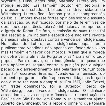
Wycliffe e Huss, antes dele, Martinho Lutero era um
monge erudito. Era também doutor em teologia e
professor de estudos bíblicos na Universidade de
Wittenberg. Lutero ficou famoso por sua compreensão
da Bíblia. Embora tivesse fortes opiniões sobre o assunto
da salvação, ou justificação, por meio de fé em vez de
obras ou de penitência, ele não intencionava romper com
a igreja de Roma. De fato, a emissão de suas teses foi
sua reação a um incidente específico e não uma revolta
planejada. Ele protestava contra a venda de indulgências.
Nos dias de Lutero, as indulgências papais eram
publicamente vendidas não apenas em favor dos vivos
mas também em favor dos mortos. “Assim que a moeda
no cofre cai, a alma do Purgatório sai”, dizia um ditado
popular. Para o povo, uma indulgência era quase que
uma apólice de seguro contra a punição por qualquer
pecado, e o arrependimento saía pela tangente. “Em toda
a parte”, escreveu Erasmo, “vende-se a remissão do
tormento purgatorial; não é apenas vendida, mas forçada
aos que se recusam a comprá-la”. Em 1517, João Tetzel,
um frade dominicano, foi a Jüterbog, perto de
Wittenberg, para vender indulgências. O dinheiro
arrecadado visava em parte financiar a reconstrução da
Basílica de São Pedro, em Roma. Visava também ajudar
Alberto de Brandenburgo a repor o dinheiro que tomara