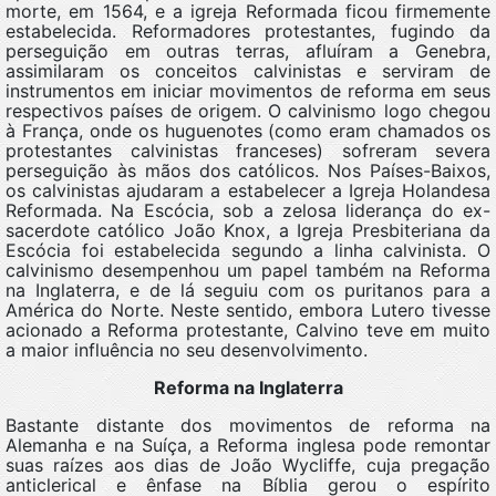
morte, em 1564, e a igreja Reformada ficou firmemente
estabelecida. Reformadores protestantes, fugindo da
perseguição em outras terras, afluíram a Genebra,
assimilaram os conceitos calvinistas e serviram de
instrumentos em iniciar movimentos de reforma em seus
respectivos países de origem. O calvinismo logo chegou
à França, onde os huguenotes (como eram chamados os
protestantes calvinistas franceses) sofreram severa
perseguição às mãos dos católicos. Nos Países-Baixos,
os calvinistas ajudaram a estabelecer a Igreja Holandesa
Reformada. Na Escócia, sob a zelosa liderança do ex-
sacerdote católico João Knox, a Igreja Presbiteriana da
Escócia foi estabelecida segundo a linha calvinista. O
calvinismo desempenhou um papel também na Reforma
na Inglaterra, e de lá seguiu com os puritanos para a
América do Norte. Neste sentido, embora Lutero tivesse
acionado a Reforma protestante, Calvino teve em muito
a maior influência no seu desenvolvimento.
Reforma na Inglaterra
Bastante distante dos movimentos de reforma na
Alemanha e na Suíça, a Reforma inglesa pode remontar
suas raízes aos dias de João Wycliffe, cuja pregação
anticlerical e ênfase na Bíblia gerou o espírito