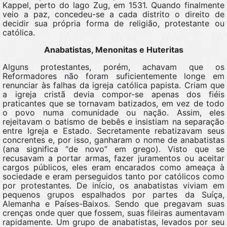
Kappel, perto do lago Zug, em 1531. Quando finalmente
veio a paz, concedeu-se a cada distrito o direito de
decidir sua própria forma de religião, protestante ou
católica.
Anabatistas, Menonitas e Huteritas
Alguns protestantes, porém, achavam que os
Reformadores não foram suficientemente longe em
renunciar às falhas da igreja católica papista. Criam que
a igreja cristã devia compor-se apenas dos fiéis
praticantes que se tornavam batizados, em vez de todo
o povo numa comunidade ou nação. Assim, eles
rejeitavam o batismo de bebês e insistiam na separação
entre Igreja e Estado. Secretamente rebatizavam seus
concrentes e, por isso, ganharam o nome de anabatistas
(ana significa “de novo” em grego). Visto que se
recusavam a portar armas, fazer juramentos ou aceitar
cargos públicos, eles eram encarados como ameaça à
sociedade e eram perseguidos tanto por católicos como
por protestantes. De início, os anabatistas viviam em
pequenos grupos espalhados por partes da Suíça,
Alemanha e Países-Baixos. Sendo que pregavam suas
crenças onde quer que fossem, suas fileiras aumentavam
rapidamente. Um grupo de anabatistas, levados por seu