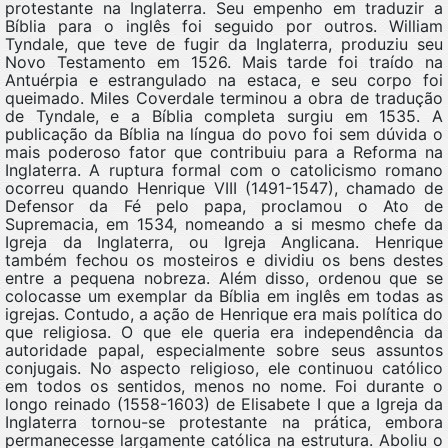
protestante na Inglaterra. Seu empenho em traduzir a
Bíblia para o inglês foi seguido por outros. William
Tyndale, que teve de fugir da Inglaterra, produziu seu
Novo Testamento em 1526. Mais tarde foi traído na
Antuérpia e estrangulado na estaca, e seu corpo foi
queimado. Miles Coverdale terminou a obra de tradução
de Tyndale, e a Bíblia completa surgiu em 1535. A
publicação da Bíblia na língua do povo foi sem dúvida o
mais poderoso fator que contribuiu para a Reforma na
Inglaterra. A ruptura formal com o catolicismo romano
ocorreu quando Henrique VIII (1491-1547), chamado de
Defensor da Fé pelo papa, proclamou o Ato de
Supremacia, em 1534, nomeando a si mesmo chefe da
Igreja da Inglaterra, ou Igreja Anglicana. Henrique
também fechou os mosteiros e dividiu os bens destes
entre a pequena nobreza. Além disso, ordenou que se
colocasse um exemplar da Bíblia em inglês em todas as
igrejas. Contudo, a ação de Henrique era mais política do
que religiosa. O que ele queria era independência da
autoridade papal, especialmente sobre seus assuntos
conjugais. No aspecto religioso, ele continuou católico
em todos os sentidos, menos no nome. Foi durante o
longo reinado (1558-1603) de Elisabete I que a Igreja da
Inglaterra tornou-se protestante na prática, embora
permanecesse largamente católica na estrutura. Aboliu o