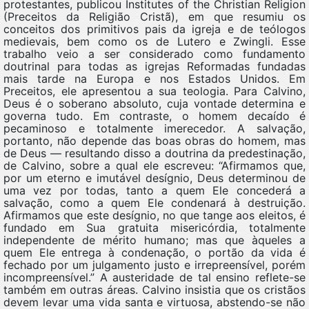
protestantes, publicou Institutes of the Christian Religion
(Preceitos da Religião Cristã), em que resumiu os
conceitos dos primitivos pais da igreja e de teólogos
medievais, bem como os de Lutero e Zwingli. Esse
trabalho veio a ser considerado como fundamento
doutrinal para todas as igrejas Reformadas fundadas
mais tarde na Europa e nos Estados Unidos. Em
Preceitos, ele apresentou a sua teologia. Para Calvino,
Deus é o soberano absoluto, cuja vontade determina e
governa tudo. Em contraste, o homem decaído é
pecaminoso e totalmente imerecedor. A salvação,
portanto, não depende das boas obras do homem, mas
de Deus — resultando disso a doutrina da predestinação,
de Calvino, sobre a qual ele escreveu: “Afirmamos que,
por um eterno e imutável desígnio, Deus determinou de
uma vez por todas, tanto a quem Ele concederá a
salvação, como a quem Ele condenará à destruição.
Afirmamos que este desígnio, no que tange aos eleitos, é
fundado em Sua gratuita misericórdia, totalmente
independente de mérito humano; mas que àqueles a
quem Ele entrega à condenação, o portão da vida é
fechado por um julgamento justo e irrepreensível, porém
incompreensível.” A austeridade de tal ensino reflete-se
também em outras áreas. Calvino insistia que os cristãos
devem levar uma vida santa e virtuosa, abstendo-se não