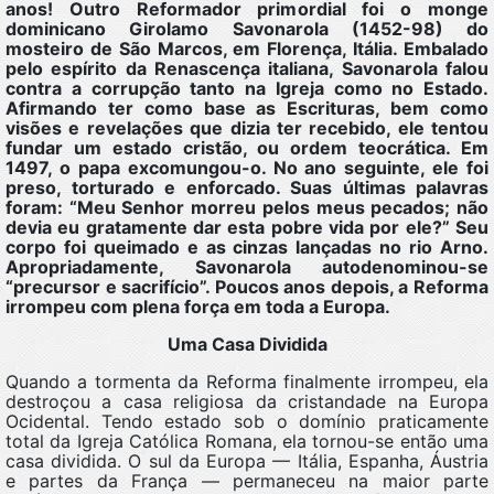
anos! Outro Reformador primordial foi o monge
dominicano Girolamo Savonarola (1452-98) do
mosteiro de São Marcos, em Florença, Itália. Embalado
pelo espírito da Renascença italiana, Savonarola falou
contra a corrupção tanto na Igreja como no Estado.
Afirmando ter como base as Escrituras, bem como
visões e revelações que dizia ter recebido, ele tentou
fundar um estado cristão, ou ordem teocrática. Em
1497, o papa excomungou-o. No ano seguinte, ele foi
preso, torturado e enforcado. Suas últimas palavras
foram: “Meu Senhor morreu pelos meus pecados; não
devia eu gratamente dar esta pobre vida por ele?” Seu
corpo foi queimado e as cinzas lançadas no rio Arno.
Apropriadamente, Savonarola autodenominou-se
“precursor e sacrifício”. Poucos anos depois, a Reforma
irrompeu com plena força em toda a Europa.
Uma Casa Dividida
Quando a tormenta da Reforma finalmente irrompeu, ela
destroçou a casa religiosa da cristandade na Europa
Ocidental. Tendo estado sob o domínio praticamente
total da Igreja Católica Romana, ela tornou-se então uma
casa dividida. O sul da Europa — Itália, Espanha, Áustria
e partes da França — permaneceu na maior parte