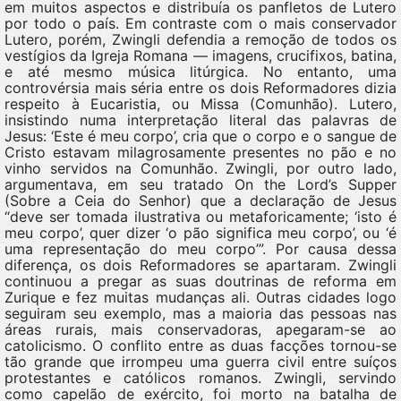
em muitos aspectos e distribuía os panfletos de Lutero
por todo o país. Em contraste com o mais conservador
Lutero, porém, Zwingli defendia a remoção de todos os
vestígios da Igreja Romana — imagens, crucifixos, batina,
e até mesmo música litúrgica. No entanto, uma
controvérsia mais séria entre os dois Reformadores dizia
respeito à Eucaristia, ou Missa (Comunhão). Lutero,
insistindo numa interpretação literal das palavras de
Jesus: ‘Este é meu corpo’, cria que o corpo e o sangue de
Cristo estavam milagrosamente presentes no pão e no
vinho servidos na Comunhão. Zwingli, por outro lado,
argumentava, em seu tratado On the Lord’s Supper
(Sobre a Ceia do Senhor) que a declaração de Jesus
“deve ser tomada ilustrativa ou metaforicamente; ‘isto é
meu corpo’, quer dizer ‘o pão significa meu corpo’, ou ‘é
uma representação do meu corpo’”. Por causa dessa
diferença, os dois Reformadores se apartaram. Zwingli
continuou a pregar as suas doutrinas de reforma em
Zurique e fez muitas mudanças ali. Outras cidades logo
seguiram seu exemplo, mas a maioria das pessoas nas
áreas rurais, mais conservadoras, apegaram-se ao
catolicismo. O conflito entre as duas facções tornou-se
tão grande que irrompeu uma guerra civil entre suíços
protestantes e católicos romanos. Zwingli, servindo
como capelão de exército, foi morto na batalha de