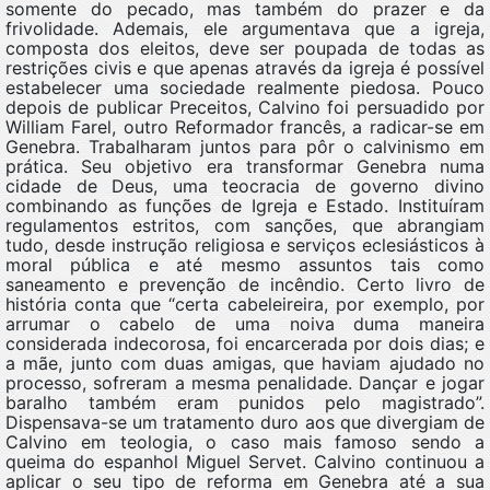
somente do pecado, mas também do prazer e da
frivolidade. Ademais, ele argumentava que a igreja,
composta dos eleitos, deve ser poupada de todas as
restrições civis e que apenas através da igreja é possível
estabelecer uma sociedade realmente piedosa. Pouco
depois de publicar Preceitos, Calvino foi persuadido por
William Farel, outro Reformador francês, a radicar-se em
Genebra. Trabalharam juntos para pôr o calvinismo em
prática. Seu objetivo era transformar Genebra numa
cidade de Deus, uma teocracia de governo divino
combinando as funções de Igreja e Estado. Instituíram
regulamentos estritos, com sanções, que abrangiam
tudo, desde instrução religiosa e serviços eclesiásticos à
moral pública e até mesmo assuntos tais como
saneamento e prevenção de incêndio. Certo livro de
história conta que “certa cabeleireira, por exemplo, por
arrumar o cabelo de uma noiva duma maneira
considerada indecorosa, foi encarcerada por dois dias; e
a mãe, junto com duas amigas, que haviam ajudado no
processo, sofreram a mesma penalidade. Dançar e jogar
baralho também eram punidos pelo magistrado”.
Dispensava-se um tratamento duro aos que divergiam de
Calvino em teologia, o caso mais famoso sendo a
queima do espanhol Miguel Servet. Calvino continuou a
aplicar o seu tipo de reforma em Genebra até a sua