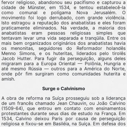
fervor religioso, abandonou seu pacifismo e capturou a
cidade de Münster, em 1534, e tentou estabelecê-la
como comunal e polígama Nova Jerusalém. O
movimento foi logo derrubado, com grande violência.
Isto estragou a reputação dos anabatistas e eles foram
praticamente eliminados. Na verdade, a maioria dos
anabatistas eram pessoas religiosas simples que
tentavam levar uma vida separada e tranqüila. Entre os
mais bem organizados originários dos anabatistas havia
os menonitas, seguidores do Reformador holandês
Menno Simons, e os huteritas, liderados pelo tirolês
Jacob Hutter. Para fugir da perseguição, alguns deles
migraram para a Europa Oriental — Polônia, Hungria e
até mesmo Rússia — outros para a América do Norte,
onde pôr fim surgiram como comunidades huterita e
amish.
Surge o Calvinismo
A obra de reforma na Suíça prosseguiu sob a liderança
de um francês chamado Jean Chauvin, ou João Calvino
(1509-64), que entrou em contato com ensinamentos
protestantes durante seus dias de estudo na França. Em
1534, Calvino deixou Paris por causa de perseguição
religiosa e fixou-se em Basiléia, na Suíça. Em defesa dos