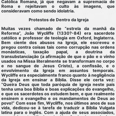
Católica Romana, já que negavam a supremacia de
Roma e rejeitavam o culto às imagens, que
consideravam como sendo idolatria.
Protestos de Dentro da Igreja
Muitas vezes chamado de “estrela da manhã da
Reforma”, João Wycliffe (1330?-84) era sacerdote
católico e professor de teologia em Oxford, Inglaterra.
Bem ciente dos abusos na Igreja, ele escreveu e
pregou contra coisas tais como corrupção nas ordens
monásticas, taxação papal, a doutrina da
transubstanciação (a afirmação de que o pão e o vinho
usados na Missa literalmente se transformam no corpo
e no sangue de Jesus Cristo), a confissão, e o
envolvimento da Igreja em assuntos temporais.
Wycliffe era especialmente franco quanto à negligência
da Igreja em ensinar a Bíblia. Disse ele certa vez:
“Queira Deus que toda paróquia de igreja neste país
tenha uma boa Bíblia e boas explicações do evangelho,
e que os sacerdotes os estudem bem, e que realmente
ensinem o evangelho e os mandamentos de Deus ao
povo!” Com esse fim, Wycliffe, nos últimos anos de sua
vida, dedicou-se à tarefa de traduzir a Bíblia Vulgata
latina para o inglês. Com a ajuda de seus associados,