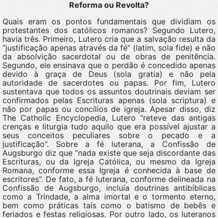
Reforma ou Revolta?
Quais eram os pontos fundamentais que dividiam os
protestantes dos católicos romanos? Segundo Lutero,
havia três. Primeiro, Lutero cria que a salvação resulta da
“justificação apenas através da fé” (latim, sola fide) e não
da absolvição sacerdotal ou de obras de penitência.
Segundo, ele ensinava que o perdão é concedido apenas
devido à graça de Deus (sola gratia) e não pela
autoridade de sacerdotes ou papas. Por fim, Lutero
sustentava que todos os assuntos doutrinais deviam ser
confirmados pelas Escrituras apenas (sola scriptura) e
não por papas ou concílios de igreja. Apesar disso, diz
The Catholic Encyclopedia, Lutero “reteve das antigas
crenças e liturgia tudo aquilo que era possível ajustar a
seus conceitos peculiares sobre o pecado e a
justificação”. Sobre a fé luterana, a Confissão de
Augsburgo diz que “nada existe que seja discordante das
Escrituras, ou da Igreja Católica, ou mesmo da Igreja
Romana, conforme essa Igreja é conhecida à base de
escritores”. De fato, a fé luterana, conforme delineada na
Confissão de Augsburgo, incluía doutrinas antibíblicas
como a Trindade, a alma imortal e o tormento eterno,
bem como práticas tais como o batismo de bebês e
feriados e festas religiosas. Por outro lado, os luteranos