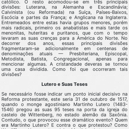
católico. O resto acomodou-se em três principais
divisões: Luterana, na Alemanha e Escandinávia;
Calvinista (ou Reformada) na Suíça, Países-Baixos,
Escócia e partes da França; e Anglicana na Inglaterra.
Entremeados entre estas havia grupos menores, porém
mais radicais, primeiro os anabatistas e mais tarde os
menonitas, huteritas e puritanos, que com o tempo
levaram as suas crenças para a América do Norte. No
decorrer dos anos, essas principais divisões
fragmentaram-se adicionalmente em centenas de
denominações atuais — Presbiteriana, Episcopal,
Metodista, Batista, Congregacional, apenas para
mencionar algumas. A cristandade deveras se tornou
uma casa dividida. Como foi que ocorreram tais
divisões?
Lutero e Suas Teses
Se necessário fosse indicar um ponto inicial decisivo na
Reforma protestante, este seria 31 de outubro de 1517,
quando o monge agostiniano Martinho Lutero (1483-
1546) pregou as suas 95 teses na porta da igreja do
castelo de Wittenberg, no estado alemão da Saxônia.
Contudo, o que provocou esse dramático evento? Quem
era Martinho Lutero? E contra o que protestou? Como