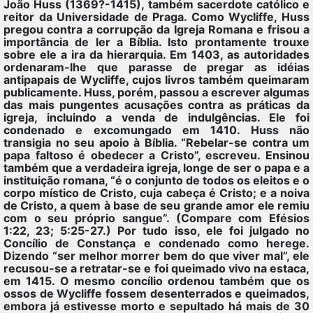
João Huss (1369?-1415), também sacerdote católico e
reitor da Universidade de Praga. Como Wycliffe, Huss
pregou contra a corrupção da Igreja Romana e frisou a
importância de ler a Bíblia. Isto prontamente trouxe
sobre ele a ira da hierarquia. Em 1403, as autoridades
ordenaram-lhe que parasse de pregar as idéias
antipapais de Wycliffe, cujos livros também queimaram
publicamente. Huss, porém, passou a escrever algumas
das mais pungentes acusações contra as práticas da
igreja, incluindo a venda de indulgências. Ele foi
condenado e excomungado em 1410. Huss não
transigia no seu apoio à Bíblia. “Rebelar-se contra um
papa faltoso é obedecer a Cristo”, escreveu. Ensinou
também que a verdadeira igreja, longe de ser o papa e a
instituição romana, “é o conjunto de todos os eleitos e o
corpo místico de Cristo, cuja cabeça é Cristo; e a noiva
de Cristo, a quem à base de seu grande amor ele remiu
com o seu próprio sangue”. (Compare com Efésios
1:22, 23; 5:25-27.) Por tudo isso, ele foi julgado no
Concílio de Constança e condenado como herege.
Dizendo “ser melhor morrer bem do que viver mal”, ele
recusou-se a retratar-se e foi queimado vivo na estaca,
em 1415. O mesmo concílio ordenou também que os
ossos de Wycliffe fossem desenterrados e queimados,
embora já estivesse morto e sepultado há mais de 30