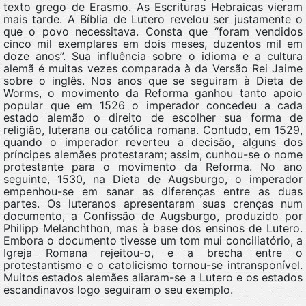
texto grego de Erasmo. As Escrituras Hebraicas vieram
mais tarde. A Bíblia de Lutero revelou ser justamente o
que o povo necessitava. Consta que “foram vendidos
cinco mil exemplares em dois meses, duzentos mil em
doze anos”. Sua influência sobre o idioma e a cultura
alemã é muitas vezes comparada à da Versão Rei Jaime
sobre o inglês. Nos anos que se seguiram à Dieta de
Worms, o movimento da Reforma ganhou tanto apoio
popular que em 1526 o imperador concedeu a cada
estado alemão o direito de escolher sua forma de
religião, luterana ou católica romana. Contudo, em 1529,
quando o imperador reverteu a decisão, alguns dos
príncipes alemães protestaram; assim, cunhou-se o nome
protestante para o movimento da Reforma. No ano
seguinte, 1530, na Dieta de Augsburgo, o imperador
empenhou-se em sanar as diferenças entre as duas
partes. Os luteranos apresentaram suas crenças num
documento, a Confissão de Augsburgo, produzido por
Philipp Melanchthon, mas à base dos ensinos de Lutero.
Embora o documento tivesse um tom mui conciliatório, a
Igreja Romana rejeitou-o, e a brecha entre o
protestantismo e o catolicismo tornou-se intransponível.
Muitos estados alemães aliaram-se a Lutero e os estados
escandinavos logo seguiram o seu exemplo.