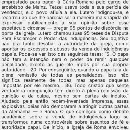
emprestado para pagar à Cúria Romana pelo cargo de
arcebispo de Mainz. Tetzel usava toda a sua perícia de
vendedor, e o povo afluía a ele. Lutero indignou-se, e
recorreu ao que lhe parecia ser a maneira mais rápida de
expressar publicamente a sua opinião sobre esse
espetáculo circense — pregar 95 pontos de discórdia na
porta da igreja. Lutero chamou suas 95 teses de Disputa
Para Esclarecer o Poder das Indulgências. Seu objetivo
não era tanto desafiar a autoridade da igreja, como
apontar os excessos e abusos da venda de indulgências
papais. Pode-se ver isto das seguintes teses: “5. O papa
não tem a intenção nem o poder de remir qualquer
penalidade, exceto as que ele impôs por sua própria
autoridade... 20. Por conseguinte, quando o papa fala da
plena remissão de todas as penalidades, isso não
significa realmente de todas, mas apenas daquelas
impostas por ele mesmo... 36. Todo cristão que sente
verdadeira compunção tem direito à plena remissão da
punição e da culpa, mesmo sem cartas de indulto.”
Ajudado pela então recém-inventada imprensa, essas
explosivas idéias não demoraram a atingir outras partes
da Alemanha — e Roma. O que começou como debate
acadêmico sobre a venda de indulgências logo se
transformou numa controvérsia sobre assuntos de fé e
autoridade papal. De início, a Igreja de Roma envolveu