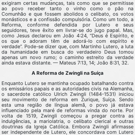
exigiram certas mudanças, tais como que se permitisse
ao povo receber tanto o vinho como o pão na
Comunhão e que fossem abolidos o celibato, os votos
monásticos e a confissão compulsória. Como um todo, a
Reforma, conforme defendida por Lutero e seus
seguidores, teve êxito em livrar-se do jugo papal. Mas,
como Jesus declarou em João 4:24, “Deus é Espírito, e
os que o adoram têm de adorá-lo com espírito e
verdade”. Pode-se dizer que, com Martinho Lutero, a luta
da humanidade em busca do verdadeiro Deus tomou
apenas um novo rumo; o caminho estreito da verdade
ainda estava distante. — Mateus 7:13, 14; João 8:31, 32.
A Reforma de Zwingli na Suíça
Enquanto Lutero se mantinha ocupado batalhando contra
os emissários papais e as autoridades civis na Alemanha,
o sacerdote católico Ulrich Zwingli (1484-1531) iniciou
seu movimento de reforma em Zurique, Suíça. Sendo
esta uma região de língua alemã, o povo já estava
influenciado pela maré de reformas vinda do norte. Por
volta de 1519, Zwingli começou a pregar contra as
indulgências, a mariolatria, o celibato clerical e outras
doutrinas da Igreja Católica. Embora Zwingli afirmasse
ser independente de Lutero, ele concordava com Lutero