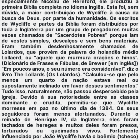
especialmente Nicolau de Hereford, ele produziu a
primeira Bíblia completa no idioma inglês. Esta foi, sem
dúvida, a maior contribuição de Wycliffe à causa da
busca de Deus, por parte da humanidade. Os escritos
de Wycliffe e partes da Bíblia foram distribuídos por
toda a Inglaterra por um grupo de pregadores muitas
vezes chamados de “Sacerdotes Pobres” porque iam
de vestes simples, descalços e sem bens materiais.
Eram também desdenhosamente chamados de
Lolardos, que provém da palavra do holandês médio
Lollaerd, ou “aquele que murmura orações e hinos”.
(Dicionário de Frases e Fábulas, de Brewer [em inglês])
“Em poucos anos, o seu número era considerável”, diz o
livro The Lollards (Os Lolardos). “Calculou-se que pelo
menos um quarto da nação estava real ou
supostamente inclinado em favor desses sentimentos.”
Tudo isso, naturalmente, não passou despercebido pela
Igreja. Devido à sua notoriedade entre as classes
dominante e erudita, permitiu-se que Wycliffe
morresse em paz no último dia de 1384. Os seus
seguidores foram menos afortunados. Durante o
reinado de Henrique IV, da Inglaterra, eles foram
tachados de hereges e muitos deles foram presos,
torturados ou queimados vivos. Fortemente
influenciado por João Wycliffe havia o boêmio (tcheco)