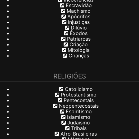
Escravidão
Machismo
Apócrifos
Injustiças
Dilúvio
Êxodos
Patriarcas
Criação
Mitologia
Crianças
RELIGIÕES
Catolicismo
Protestantismo
Pentecostais
Neopentecostais
Espiritismo
Islamismo
Judaismo
Tribais
Afro-Brasileiras