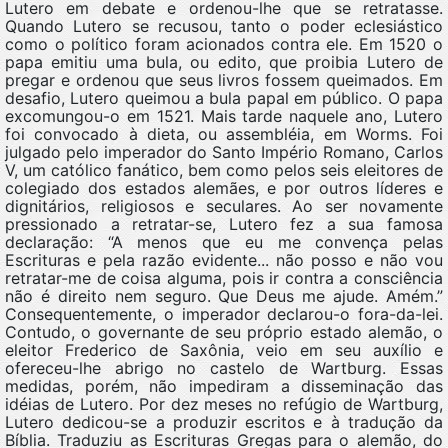
Lutero em debate e ordenou-lhe que se retratasse.
Quando Lutero se recusou, tanto o poder eclesiástico
como o político foram acionados contra ele. Em 1520 o
papa emitiu uma bula, ou edito, que proibia Lutero de
pregar e ordenou que seus livros fossem queimados. Em
desafio, Lutero queimou a bula papal em público. O papa
excomungou-o em 1521. Mais tarde naquele ano, Lutero
foi convocado à dieta, ou assembléia, em Worms. Foi
julgado pelo imperador do Santo Império Romano, Carlos
V, um católico fanático, bem como pelos seis eleitores de
colegiado dos estados alemães, e por outros líderes e
dignitários, religiosos e seculares. Ao ser novamente
pressionado a retratar-se, Lutero fez a sua famosa
declaração: “A menos que eu me convença pelas
Escrituras e pela razão evidente... não posso e não vou
retratar-me de coisa alguma, pois ir contra a consciência
não é direito nem seguro. Que Deus me ajude. Amém.”
Consequentemente, o imperador declarou-o fora-da-lei.
Contudo, o governante de seu próprio estado alemão, o
eleitor Frederico de Saxônia, veio em seu auxílio e
ofereceu-lhe abrigo no castelo de Wartburg. Essas
medidas, porém, não impediram a disseminação das
idéias de Lutero. Por dez meses no refúgio de Wartburg,
Lutero dedicou-se a produzir escritos e à tradução da
Bíblia. Traduziu as Escrituras Gregas para o alemão, do