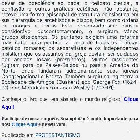
dever de obediência ao papa, o celibato clerical, a
confissão e outras práticas católicas, não obstante,
reteve uma forma episcopal de estrutura eclesiástica em
sua hierarquia de arcebispos e bispos, bem como ordens
de monges e freiras. Este conservadorismo causou
considerável descontentamento, e surgiram vários
grupos dissidentes. Os puritanos exigiam uma reforma
mais cabal para purificar a igreja de todas as práticas
católico romanas; os separatistas e os independentes
insistiam que os assuntos da igreja deviam ser cuidados
por anciãos locais (presbíteros). Muitos dissidentes
fugiram para os Países-Baixos ou para a América do
Norte, onde fundaram adicionalmente suas igrejas
Congregacional e Batista. Também surgiu na Inglaterra a
Sociedade de Amigos (Quakers) sob George Fox (1624-
91) e os Metodistas sob João Wesley (1703-91).
Conheça o livro que tem abalado o mundo religioso!
Clique
Aqui!
Participe de nossa enquete. Sua opinião é muito importante para
nós!
Clique Aqui
e de seu voto.
Publicado em
PROTESTANTISMO