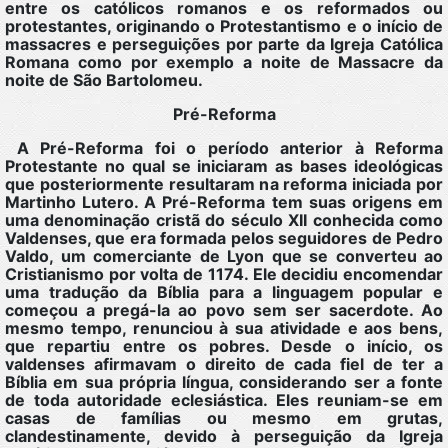
entre os católicos romanos e os reformados ou
protestantes, originando o Protestantismo e o início de
massacres e perseguições por parte da Igreja Católica
Romana como por exemplo a noite de Massacre da
noite de São Bartolomeu.
Pré-Reforma
A Pré-Reforma foi o período anterior à Reforma
Protestante no qual se iniciaram as bases ideológicas
que posteriormente resultaram na reforma iniciada por
Martinho Lutero. A Pré-Reforma tem suas origens em
uma denominação cristã do século XII conhecida como
Valdenses, que era formada pelos seguidores de Pedro
Valdo, um comerciante de Lyon que se converteu ao
Cristianismo por volta de 1174. Ele decidiu encomendar
uma tradução da Bíblia para a linguagem popular e
começou a pregá-la ao povo sem ser sacerdote. Ao
mesmo tempo, renunciou à sua atividade e aos bens,
que repartiu entre os pobres. Desde o início, os
valdenses afirmavam o direito de cada fiel de ter a
Bíblia em sua própria língua, considerando ser a fonte
de toda autoridade eclesiástica. Eles reuniam-se em
casas de famílias ou mesmo em grutas,
clandestinamente, devido à perseguição da Igreja