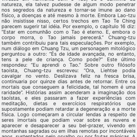
natureza, ela talvez pudesse de algum modo penetrar
nos segredos da natureza e tornar-se imune ao dano
físico, a doenças e até mesmo à morte. Embora Lao-tzu
não insistisse nisso, certos trechos em Tao Te Ching
parecem sugerir tal idéia. Por exemplo, o capítulo 16 diz:
“Estar em comunhão com o Tao é eterno. E, embora o
corpo morra, o Tao jamais perecerá.” Chuang-tzu
também contribuiu para tais especulações. Por exemplo,
num diálogo em Chuang Tzu, um personagem mitológico
perguntou a outro: “És de idade avançada, no entanto,
tens a pele de criança. Como pode?” Este último
respondeu: “Eu aprendi o Tao.” Sobre outro filósofo
taoísta, Chuang-tzu escreveu: “Ora, Liehtse podia
cavalgar no vento. Deslizava feliz na fresca brisa,
continuaria por quinze dias antes de retornar. Entre os
mortais que conseguem a felicidade, tal homem é uma
raridade”. Histórias assim acenderam a imaginação dos
taoístas, e eles passaram a fazer experiências com
meditação, dietas e exercícios respiratórios que
supostamente podiam retardar a degeneração e a morte
física. Logo começaram a circular lendas a respeito de
seres imortais que podiam voar sobre as nuvens e
aparecer e desaparecer a seu bel-prazer, vivendo em
montanhas sagradas ou em ilhas remotas por incontáveis
anos, sustentados pelo orvalho ou por frutas mágicas. A