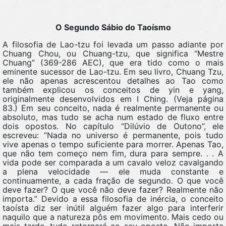
O Segundo Sábio do Taoísmo
A filosofia de Lao-tzu foi levada um passo adiante por
Chuang Chou, ou Chuang-tzu, que significa “Mestre
Chuang” (369-286 AEC), que era tido como o mais
eminente sucessor de Lao-tzu. Em seu livro, Chuang Tzu,
ele não apenas acrescentou detalhes ao Tao como
também explicou os conceitos de yin e yang,
originalmente desenvolvidos em I Ching. (Veja página
83.) Em seu conceito, nada é realmente permanente ou
absoluto, mas tudo se acha num estado de fluxo entre
dois opostos. No capítulo “Dilúvio de Outono”, ele
escreveu: “Nada no universo é permanente, pois tudo
vive apenas o tempo suficiente para morrer. Apenas Tao,
que não tem começo nem fim, dura para sempre. . . A
vida pode ser comparada a um cavalo veloz cavalgando
a plena velocidade — ele muda constante e
continuamente, a cada fração de segundo. O que você
deve fazer? O que você não deve fazer? Realmente não
importa.” Devido a essa filosofia de inércia, o conceito
taoísta diz ser inútil alguém fazer algo para interferir
naquilo que a natureza pôs em movimento. Mais cedo ou
mais tarde, tudo retornará ao seu oposto. Não importa