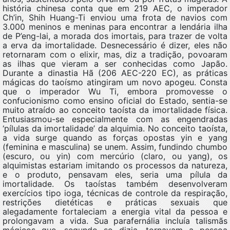
história chinesa conta que em 219 AEC, o imperador
Ch’in, Shih Huang-Ti enviou uma frota de navios com
3.000 meninos e meninas para encontrar a lendária ilha
de P’eng-lai, a morada dos imortais, para trazer de volta
a erva da imortalidade. Desnecessário é dizer, eles não
retornaram com o elixir, mas, diz a tradição, povoaram
as ilhas que vieram a ser conhecidas como Japão.
Durante a dinastia Hã (206 AEC-220 EC), as práticas
mágicas do taoísmo atingiram um novo apogeu. Consta
que o imperador Wu Ti, embora promovesse o
confucionismo como ensino oficial do Estado, sentia-se
muito atraído ao conceito taoísta da imortalidade física.
Entusiasmou-se especialmente com as engendradas
‘pílulas da imortalidade’ da alquimia. No conceito taoísta,
a vida surge quando as forças opostas yin e yang
(feminina e masculina) se unem. Assim, fundindo chumbo
(escuro, ou yin) com mercúrio (claro, ou yang), os
alquimistas estariam imitando os processos da natureza,
e o produto, pensavam eles, seria uma pílula da
imortalidade. Os taoístas também desenvolveram
exercícios tipo ioga, técnicas de controle da respiração,
restrições dietéticas e práticas sexuais que
alegadamente fortaleciam a energia vital da pessoa e
prolongavam a vida. Sua parafernália incluía talismãs
mágicos que, segundo se dizia, tornavam a pessoa