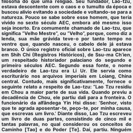
filosofia do que uma religião. Seu fundador, Lao-tzu,
estava descontente com o caos e o tumulto da época e
buscou alívio evitando a sociedade e voltando-se para a
natureza. Pouco se sabe sobre esse homem, que teria
vivido no sexto século AEC, embora até mesmo isso
seja incerto. Era comumente chamado de Lao-tzu, que
significa “Velho Mestre”, ou “Velho”, porque, como diz a
lenda, sua mãe grávida teve-o por tanto tempo no
ventre que, quando nasceu, o cabelo dele já estava
branco. O único registro oficial sobre Lao-tzu aparece
em Shih Chi (Registros Históricos), de Ssu-ma Ch’ien,
um respeitado historiador palaciano do segundo e
primeiro séculos AEC. Segundo essa fonte, o nome
verdadeiro de Lao-tzu era Li Ur. Ele servia como
escriturário nos arquivos imperiais em Loiang, China
central. Contudo, mais significativamente, fornece o
seguinte relato a respeito de Lao-tzu: “Lao Tzu residiu
em Chou a maior parte de sua vida. Quando previu a
decadência de Chou, ele partiu dali para a fronteira. O
funcionário da alfândega Yin Hsi disse: ‘Senhor, visto
que te agrada aposentar-te, peço-te, por minha causa,
que escrevas um livro.’ Diante disso, Lao Tzu escreveu
um livro de duas partes, consistindo de cinco mil e
tantas palavras, no qual considerou os conceitos do
Caminho [Tao] e do Poder [Te]. Daí, partiu. Ninguém