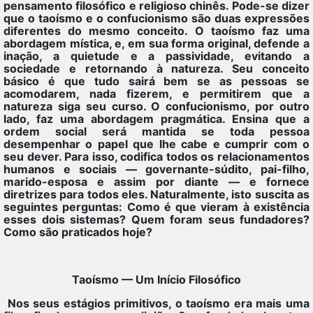
pensamento filosófico e religioso chinês. Pode-se dizer
que o taoísmo e o confucionismo são duas expressões
diferentes do mesmo conceito. O taoísmo faz uma
abordagem mística, e, em sua forma original, defende a
inação, a quietude e a passividade, evitando a
sociedade e retornando à natureza. Seu conceito
básico é que tudo sairá bem se as pessoas se
acomodarem, nada fizerem, e permitirem que a
natureza siga seu curso. O confucionismo, por outro
lado, faz uma abordagem pragmática. Ensina que a
ordem social será mantida se toda pessoa
desempenhar o papel que lhe cabe e cumprir com o
seu dever. Para isso, codifica todos os relacionamentos
humanos e sociais — governante-súdito, pai-filho,
marido-esposa e assim por diante — e fornece
diretrizes para todos eles. Naturalmente, isto suscita as
seguintes perguntas: Como é que vieram à existência
esses dois sistemas? Quem foram seus fundadores?
Como são praticados hoje?
Taoísmo — Um Início Filosófico
Nos seus estágios primitivos, o taoísmo era mais uma