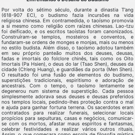
Por volta do sétimo século, durante a dinastia T’ang
(618-907 EC), o budismo fazia incursões na vida
religiosa chinesa. Em contramedida, o taoísmo promovia
a si mesmo como religião com raízes chinesas. Lao-tzu
foi deificado, e os escritos taoístas foram canonizados.
Construíram-se templos, mosteiros e conventos, e
fundaram-se ordens de monges e monjas, mais ou menos
no estilo budista. Além disso, o taoísmo adotou também
em seu próprio panteão muitos dos deuses, deusas,
fadas e imortais do folclore chinês, tais como os Oito
Imortais (Pa Hsien), o deus do lar (Tsao Shen), deuses da
cidade (Ch’eng Huang), e guardiães da porta (Men Shen).
O resultado foi uma fusão de elementos do budismo,
superstições tradicionais, espiritismo e adoração de
ancestrais. Com o tempo, o taoísmo lentamente se
degenerou num sistema de superstição. Cada pessoa
simplesmente adorava seus deuses e deusas preferidos
nos templos locais, pedindo-lhes proteção contra o mal
e ajuda para ganhar fortuna terrena. Os sacerdotes eram
contratados para realizar funerais, selecionar locais
propícios para sepulturas, casas e negócios, comunicar-
se com os mortos, afastar maus espíritos e fantasmas,
celebrar festividades e realizar vários outros rituais.
Assim, o que começara como escola de filosofia mística