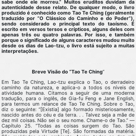
sabe onde ele morreu.” Muitos eruditos duvidam da
autenticidade desse relato. De qualquer modo, o livro
produzido é conhecido como Tao Te Ching (geralmente
traduzido por “O Clássico do Caminho e do Poder”),
sendo considerado o principal texto do taoísmo. É
escrito em versos tersos e crípticos, alguns deles com
apenas três ou quatro palavras. Por isso, e também
porque o significado de alguns caracteres mudou muito
desde os dias de Lao-tzu, o livro está sujeito a muitas
interpretações.
Breve Visão do “Tao Te Ching
”
Em Tao Te Ching, Lao-tzu explica o Tao, o derradeiro
caminho da natureza, e aplica-o a todos os níveis de
atividade humana. Citamos a seguir de uma moderna
tradução, para o inglês, de Gia-fu Feng e Jane English,
para termos um relance de Tao Te Ching. Sobre o Tao,
diz o seguinte: “[Existia] algo formado misteriosamente,
nascido antes do céu e da terra. . . Talvez seja a mãe de
dez mil coisas. Não sei o seu nome. Chame-o de Tao.” —
Capítulo 25. “Todas as coisas surgem do Tao. São
produzidas pela Virtude [Te]. São formadas da matéria.