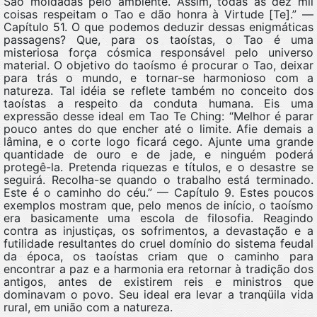
São moldadas pelo ambiente. Assim, todas as dez mil
coisas respeitam o Tao e dão honra à Virtude [Te].” —
Capítulo 51. O que podemos deduzir dessas enigmáticas
passagens? Que, para os taoístas, o Tao é uma
misteriosa força cósmica responsável pelo universo
material. O objetivo do taoísmo é procurar o Tao, deixar
para trás o mundo, e tornar-se harmonioso com a
natureza. Tal idéia se reflete também no conceito dos
taoístas a respeito da conduta humana. Eis uma
expressão desse ideal em Tao Te Ching: “Melhor é parar
pouco antes do que encher até o limite. Afie demais a
lâmina, e o corte logo ficará cego. Ajunte uma grande
quantidade de ouro e de jade, e ninguém poderá
protegê-la. Pretenda riquezas e títulos, e o desastre se
seguirá. Recolha-se quando o trabalho está terminado.
Este é o caminho do céu.” — Capítulo 9. Estes poucos
exemplos mostram que, pelo menos de início, o taoísmo
era basicamente uma escola de filosofia. Reagindo
contra as injustiças, os sofrimentos, a devastação e a
futilidade resultantes do cruel domínio do sistema feudal
da época, os taoístas criam que o caminho para
encontrar a paz e a harmonia era retornar à tradição dos
antigos, antes de existirem reis e ministros que
dominavam o povo. Seu ideal era levar a tranqüila vida
rural, em união com a natureza.