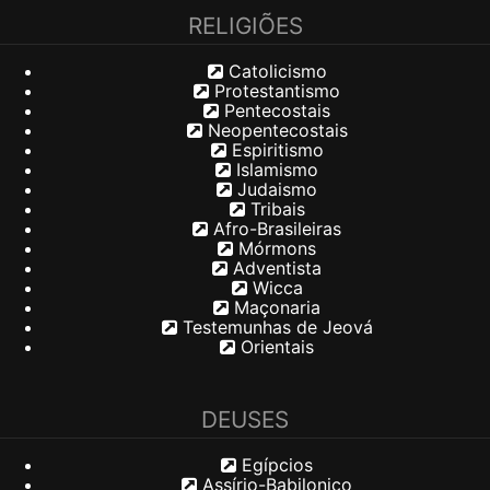
RELIGIÕES
Catolicismo
Protestantismo
Pentecostais
Neopentecostais
Espiritismo
Islamismo
Judaismo
Tribais
Afro-Brasileiras
Mórmons
Adventista
Wicca
Maçonaria
Testemunhas de Jeová
Orientais
DEUSES
Egípcios
Assírio-Babilonico