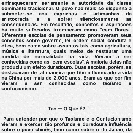
enfraqueceram seriamente a autoridade da classe
dominante tradicional. O povo não mais se dispunha a
submeter-se aos caprichos e artimanhas da
aristocracia e a sofrer silenciosamente as
consequências. Em resultado, conceitos e aspirações
há muito sufocados irromperam como “cem flores”.
Diferentes escolas de pensamento promoveram seus
conceitos sobre governo, lei, ordem social, conduta e
ética, bem como sobre assuntos tais como agricultura,
música e literatura, quais meios de restaurar uma
medida de normalidade na vida. Vieram a ser
conhecidas como as “cem escolas”. A maioria delas não
produziu um efeito duradouro. Duas escolas, porém, se
destacaram de tal maneira que têm influenciado a vida
na China por mais de 2.000 anos. Eram as que por fim
vieram a ser conhecidas como taoísmo e
confucionismo.
Tao — O Que É?
Para entender por que o Taoísmo e o Confucionismo
vieram a exercer tão profunda e duradoura influência
sobre o povo chinês, bem como sobre o do Japão, da