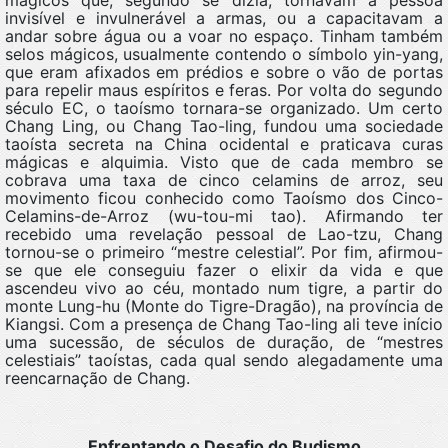
invisível e invulnerável a armas, ou a capacitavam a
andar sobre água ou a voar no espaço. Tinham também
selos mágicos, usualmente contendo o símbolo yin-yang,
que eram afixados em prédios e sobre o vão de portas
para repelir maus espíritos e feras. Por volta do segundo
século EC, o taoísmo tornara-se organizado. Um certo
Chang Ling, ou Chang Tao-ling, fundou uma sociedade
taoísta secreta na China ocidental e praticava curas
mágicas e alquimia. Visto que de cada membro se
cobrava uma taxa de cinco celamins de arroz, seu
movimento ficou conhecido como Taoísmo dos Cinco-
Celamins-de-Arroz (wu-tou-mi tao). Afirmando ter
recebido uma revelação pessoal de Lao-tzu, Chang
tornou-se o primeiro “mestre celestial”. Por fim, afirmou-
se que ele conseguiu fazer o elixir da vida e que
ascendeu vivo ao céu, montado num tigre, a partir do
monte Lung-hu (Monte do Tigre-Dragão), na província de
Kiangsi. Com a presença de Chang Tao-ling ali teve início
uma sucessão, de séculos de duração, de “mestres
celestiais” taoístas, cada qual sendo alegadamente uma
reencarnação de Chang.
Enfrentando o Desafio do Budismo