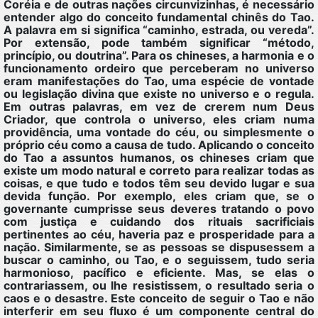
Coréia e de outras nações circunvizinhas, é necessário
entender algo do conceito fundamental chinês do Tao.
A palavra em si significa “caminho, estrada, ou vereda”.
Por extensão, pode também significar “método,
princípio, ou doutrina”. Para os chineses, a harmonia e o
funcionamento ordeiro que perceberam no universo
eram manifestações do Tao, uma espécie de vontade
ou legislação divina que existe no universo e o regula.
Em outras palavras, em vez de crerem num Deus
Criador, que controla o universo, eles criam numa
providência, uma vontade do céu, ou simplesmente o
próprio céu como a causa de tudo. Aplicando o conceito
do Tao a assuntos humanos, os chineses criam que
existe um modo natural e correto para realizar todas as
coisas, e que tudo e todos têm seu devido lugar e sua
devida função. Por exemplo, eles criam que, se o
governante cumprisse seus deveres tratando o povo
com justiça e cuidando dos rituais sacrificiais
pertinentes ao céu, haveria paz e prosperidade para a
nação. Similarmente, se as pessoas se dispusessem a
buscar o caminho, ou Tao, e o seguissem, tudo seria
harmonioso, pacífico e eficiente. Mas, se elas o
contrariassem, ou lhe resistissem, o resultado seria o
caos e o desastre. Este conceito de seguir o Tao e não
interferir em seu fluxo é um componente central do