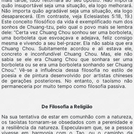
quão insuportável seja uma situação, ela logo melhorará.
Não importa quão agradável seja uma situação, ela logo
desaparecerá. (Em contraste, veja Eclesiastes 5:18, 19.)
Este conceito filosófico da vida é exemplificado num dos
sonhos de Chuang-tzu, pelo qual o povo mais se lembra
dele: “Certa vez Chuang Chou sonhou ser uma borboleta,
uma borboleta que esvoaçava e adejava, feliz consigo
mesma e vivendo a seu bel-prazer. Ela não sabia que era
Chuang Chou. Subitamente acordou e ali estava ele,
concreto e inconfundível Chuang Chou. Mas, ele não
sabia se ele era Chuang Chou que sonhara ser uma
borboleta ou se era uma borboleta sonhando ser Chuang
Chou.” Vê-se a influência dessa filosofia no estilo de
poesia e de pintura desenvolvido por artistas chineses
de gerações posteriores. No entanto, o taoísmo não
permaneceria por muito tempo como filosofia passiva.
De Filosofia a Religião
Na sua tentativa de estar em comunhão com a natureza,
os taoístas tornaram-se obsedados com a perenidade e
a resiliência da natureza. Especulavam que, se a pessoa
vivesse em harmonia com o Tao, ou o caminho da