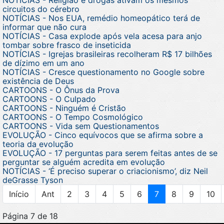
circuitos do cérebro
NOTÍCIAS - Nos EUA, remédio homeopático terá de
informar que não cura
NOTÍCIAS - Casa explode após vela acesa para anjo
tombar sobre frasco de inseticida
NOTÍCIAS - Igrejas brasileiras recolheram R$ 17 bilhões
de dízimo em um ano
NOTÍCIAS - Cresce questionamento no Google sobre
existência de Deus
CARTOONS - O Ônus da Prova
CARTOONS - O Culpado
CARTOONS - Ninguém é Cristão
CARTOONS - O Tempo Cosmológico
CARTOONS - Vida sem Questionamentos
EVOLUÇÃO - Cinco equívocos que se afirma sobre a
teoria da evolução
EVOLUÇÃO - 17 perguntas para serem feitas antes de se
perguntar se alguém acredita em evolução
NOTÍCIAS - ‘É preciso superar o criacionismo’, diz Neil
deGrasse Tyson
Início
Ant
2
3
4
5
6
7
8
9
10
Página 7 de 18