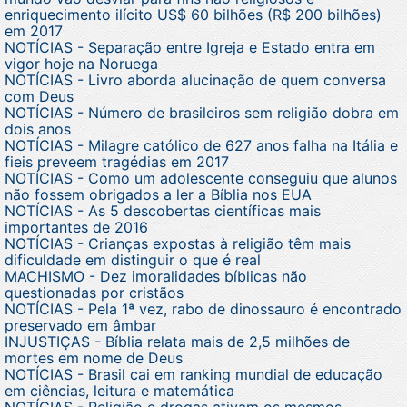
enriquecimento ilícito US$ 60 bilhões (R$ 200 bilhões)
em 2017
NOTÍCIAS - Separação entre Igreja e Estado entra em
vigor hoje na Noruega
NOTÍCIAS - Livro aborda alucinação de quem conversa
com Deus
NOTÍCIAS - Número de brasileiros sem religião dobra em
dois anos
NOTÍCIAS - Milagre católico de 627 anos falha na Itália e
fieis preveem tragédias em 2017
NOTÍCIAS - Como um adolescente conseguiu que alunos
não fossem obrigados a ler a Bíblia nos EUA
NOTÍCIAS - As 5 descobertas científicas mais
importantes de 2016
NOTÍCIAS - Crianças expostas à religião têm mais
dificuldade em distinguir o que é real
MACHISMO - Dez imoralidades bíblicas não
questionadas por cristãos
NOTÍCIAS - Pela 1ª vez, rabo de dinossauro é encontrado
preservado em âmbar
INJUSTIÇAS - Bíblia relata mais de 2,5 milhões de
mortes em nome de Deus
NOTÍCIAS - Brasil cai em ranking mundial de educação
em ciências, leitura e matemática
NOTÍCIAS - Religião e drogas ativam os mesmos