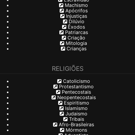
Machismo
Apócrifos
Injustiças
Dilúvio
Êxodos
Patriarcas
Criação
Mitologia
Crianças
RELIGIÕES
Catolicismo
Protestantismo
Pentecostais
Neopentecostais
Espiritismo
Islamismo
Judaismo
Tribais
Afro-Brasileiras
Mórmons