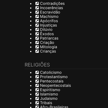
Contradições
Incoerências
Escravidão
Machismo
Apócrifos
Injustiças
Dilúvio
Êxodos
Patriarcas
Criação
Mitologia
Crianças
RELIGIÕES
Catolicismo
Protestantismo
Pentecostais
Neopentecostais
Espiritismo
Islamismo
Judaismo
Tribais
Afro-Brasileiras