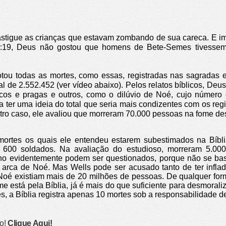
astigue as crianças que estavam zombando de sua careca. E
19, Deus não gostou que homens de Bete-Semes tivessem 
otou todas as mortes, como essas, registradas nas sagradas es
l de 2.552.452 (ver vídeo abaixo).
Pelos relatos bíblicos, Deus
icos e pragas e outros, como o dilúvio de Noé, cujo númer
 ter uma ideia do total que seria mais condizentes com os regi
tro caso, ele avaliou que morreram 70.000 pessoas na fome de
mortes os quais ele entendeu estarem subestimados na Bíbli
m 600 soldados. Na avaliação do estudioso, morreram 5.000
o evidentemente podem ser questionados, porque não se basei
arca de Noé. Mas Wells pode ser acusado tanto de ter infl
oé existiam mais de 20 milhões de pessoas. De qualquer form
e está pela Bíblia, já é mais do que suficiente para desmorali
s, a Bíblia registra apenas 10 mortes sob a responsabilidade d
so!
Clique Aqui!