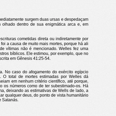
 imediatamente surgem duas ursas e despedaçam
olhado dentro de sua enigmática arca e, em
crituras cometidas direta ou indiretamente por
 foi a causa de muito mais mortes, porque há ali
o de vítimas não é mencionado.
Welles fez uma
stros bíblicos. Ele estimou, por exemplo, que no
scrita em Gênesis 41:25-54.
a. No caso do afogamento do exército egípcio
. O total de mortes estimadas por Welles dá
am em nenhum critério científico, até porque,
ado os números como de ter subestimado-os. Há
a, deixando as estimativas de Wells de lado, a
zar qualquer deus, do ponto de vista humanitário
e Satanás.