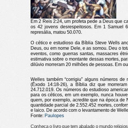
Em 2 Reis 2:24, um profeta pede a Deus que c
os 42 jovens desrespeitosos.
Em 1 Samuel 6:
represália, matou 50.070.
O cético e estudioso da Bíblia Steve Wells an
Deus, ou em nome Dele, e as somou. Deu o tota
eventos, como guerras santas, massacres étn
estimativa sobre o montante dessas mortes, para
dilúvio morreram 20 milhões de pessoas. Em ou
Welles também “corrigiu” alguns números de 
(Êxodo 14:18-26), a Bíblia diz que morrera
24.712.019. Os números do estudioso american
para os céticos, em um exemplo, nunca houve 
quem, por exemplo, acredite que na época de N
quantidade parcial de 2.552.452 mortes, conform
e laico. De acordo com o levantamento de Welle
Fonte:
Paulopes
Conheça o livro que tem abalado o mundo religio