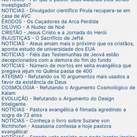
investigado?
NOTÍCIAS - Divulgador científico Pirula recupera-se em
casa de AVC
ÊXODOS - Os Caçadores da Arca Perdida
DILÚVIO - A Nudez de Noé
CRISTÃO - Jesus Cristo e a Jornada do Herói
INJUSTIÇAS - O Sacrifício de Jefté
NOTÍCIAS - Ateus amam mais o próximo que os cristãos,
aponta estudo de universidade dos EUA
NOTÍCIAS - Fiéis das Testemunhas de Jeová estão
decepcionados com a demora do fim do fundo
NOTÍCIAS - Número de mortos em seita evangélica que
pregava jejum no Quênia passa de 400
ATEÍSMO - Refutando os 10 argumentos mais usados a
favor da existência de Deus
COSMOLOGIA - Refutando o Argumento Cosmológico de
Kalam
EVOLUÇÃO - Refutando o Argumento do Design
Inteligente
NOTÍCIAS - Pastora evangélica é filmada agredindo a
sogra de 73 anos
NOTÍCIAS - Conheça o livro sobre Suzane von
Richthofen - Assassina confessa e hoje pastora
evangélica!
NOTÍCIAS - Senado vota projeto que pode isentar igrejas