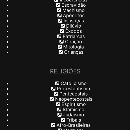
Escravidão
Machismo
Apócrifos
Injustiças
Dilúvio
Êxodos
Patriarcas
Criação
Mitologia
Crianças
RELIGIÕES
Catolicismo
Protestantismo
Pentecostais
Neopentecostais
Espiritismo
Islamismo
Judaismo
Tribais
Afro-Brasileiras