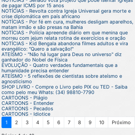
de pagar ICMS por 15 anos
NOTÍCIAS - Revolta contra Igreja Universal gera morte e
crise diplomática em país africano
NOTÍCIAS - Por fé em cura, mulheres desligam aparelhos,
matam irmão e são presas na Bahia
NOTÍCIAS - Polícia apreende diário em que menina que
morreu com jejum relata rotina de exercícios e oração
NOTÍCIAS - Kid Bengala abandona filmes adultos e vira
evangélico: "Quero a salvação!"
ATEÍSMO - "Não há lugar para Deus no universo" diz
ganhador do Nobel de Física
EVOLUÇÃO - Quatro verdades fundamentais que a
humanidade precisa entender
ATEÍSMO - 5 reflexões de cientistas sobre ateísmo e
agnosticismo
SHOP LIVRO - Compre o Livro pelo PIX ou TED - Saiba
como pelo meu Whats: (34) 98810-7790
CARTOONS - Plágio
CARTOONS - Entender
CARTOONS - Pecados
CARTOONS - Idiotice
1
2
3
4
5
6
7
8
9
10
Próximo