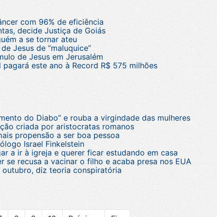
âncer com 96% de eficiência
ntas, decide Justiça de Goiás
uém a se tornar ateu
 de Jesus de “maluquice”
úmulo de Jesus em Jerusalém
l pagará este ano à Record R$ 575 milhões
rumento do Diabo” e rouba a virgindade das mulheres
ção criada por aristocratas romanos
mais propensão a ser boa pessoa
logo Israel Finkelstein
r a ir à igreja e querer ficar estudando em casa
 se recusa a vacinar o filho e acaba presa nos EUA
utubro, diz teoria conspiratória