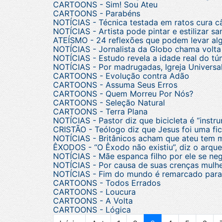
CARTOONS - Sim! Sou Ateu
CARTOONS - Parabéns
NOTÍCIAS - Técnica testada em ratos cura c
NOTÍCIAS - Artista pode pintar e estilizar sa
ATEÍSMO - 24 reflexões que podem levar alg
NOTÍCIAS - Jornalista da Globo chama volta
NOTÍCIAS - Estudo revela a idade real do t
NOTÍCIAS - Por madrugadas, Igreja Universa
CARTOONS - Evolução contra Adão
CARTOONS - Assuma Seus Erros
CARTOONS - Quem Morreu Por Nós?
CARTOONS - Seleção Natural
CARTOONS - Terra Plana
NOTÍCIAS - Pastor diz que bicicleta é “inst
CRISTÃO - Teólogo diz que Jesus foi uma fic
NOTÍCIAS - Britânicos acham que ateu tem 
ÊXODOS - “O Êxodo não existiu”, diz o arqueó
NOTÍCIAS - Mãe espanca filho por ele se nega
NOTÍCIAS - Por causa de suas crenças mulher
NOTÍCIAS - Fim do mundo é remarcado para o
CARTOONS - Todos Errados
CARTOONS - Loucura
CARTOONS - A Volta
CARTOONS - Lógica