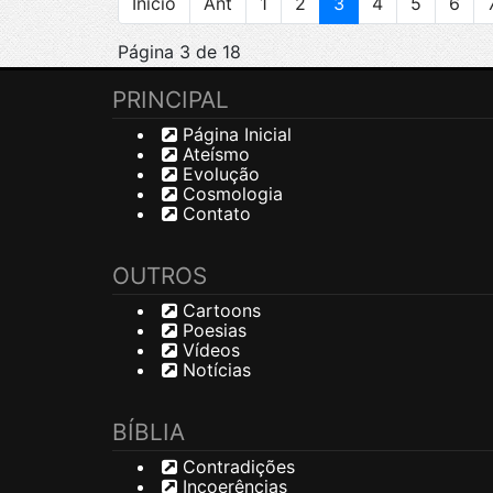
Início
Ant
1
2
3
4
5
6
Página 3 de 18
PRINCIPAL
Página Inicial
Ateísmo
Evolução
Cosmologia
Contato
OUTROS
Cartoons
Poesias
Vídeos
Notícias
BÍBLIA
Contradições
Incoerências